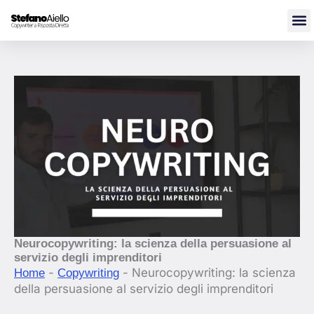
Vai
al
contenuto
Neurocopywriting: la scienza della persuasione al
servizio degli imprenditori
-
-
Neurocopywriting: la scienza
Home
Copywriting
della persuasione al servizio degli imprenditori