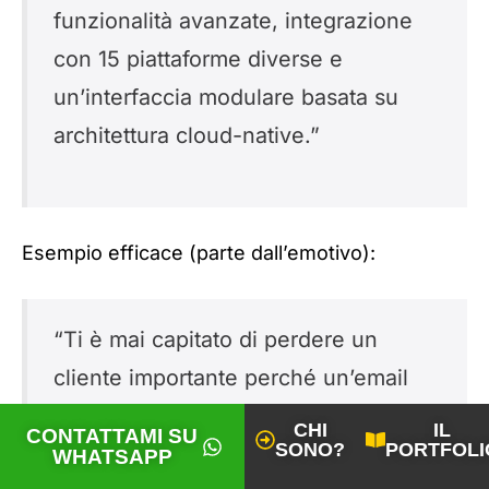
funzionalità avanzate, integrazione
con 15 piattaforme diverse e
un’interfaccia modulare basata su
architettura cloud-native.”
Esempio efficace (parte dall’emotivo):
“Ti è mai capitato di perdere un
cliente importante perché un’email
urgente è finita nello spam? Succede
CHI
IL
CONTATTAMI SU
SONO?
PORTFOLI
a 3 aziende su 4. Il nostro sistema ti
WHATSAPP