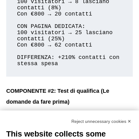
100 visitatori → 8 lasciano 
contatti (8%)

Con €800 → 20 contatti

CON PAGINA DEDICATA:

100 visitatori → 25 lasciano 
contatti (25%)

Con €800 → 62 contatti

DIFFERENZA: +210% contatti con 
COMPONENTE #2: Test di qualifica (Le
domande da fare prima)
Il problema che hai ora:
Reject unnecessary cookies ✕
Chiunque può lasciare nome e telefono.
This website collects some