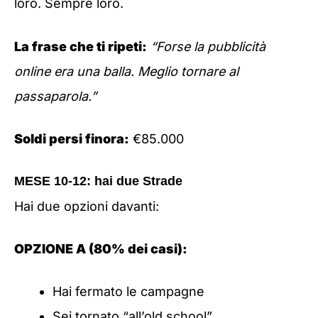
loro. Sempre loro.
La frase che ti ripeti:
“Forse la pubblicità
online era una balla. Meglio tornare al
passaparola.”
Soldi persi finora:
€85.000
MESE 10-12: hai due Strade
Hai due opzioni davanti:
OPZIONE A (80% dei casi):
Hai fermato le campagne
Sei tornato “all’old school”