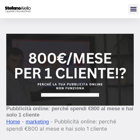
Vai
al
contenuto
Pubblicità online: perché spendi €800 al mese e hai
solo 1 cliente
-
-
Pubblicità online: perché
Home
marketing
spendi €800 al mese e hai solo 1 cliente