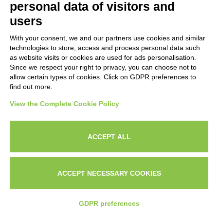
personal data of visitors and
Tu chiami tutti.
users
With your consent, we and our partners use cookies and similar
Ma il 70% è:
technologies to store, access and process personal data such
as website visits or cookies are used for ads personalisation.
Since we respect your right to privacy, you can choose not to
Senza soldi
allow certain types of cookies. Click on GDPR preferences to
find out more.
Fuori zona
View the Complete Cookie Policy
Solo curioso
Non è il momento
ACCEPT ALL
Vuole info gratis
ACCEPT NECESSARY COOKIES
Il commerciale passa 4 ore al giorno a
chiamare gente che non comprerà mai.
CHI
IL
CONTATTAMI SU
SONO?
PORTFOLI
WHATSAPP
GDPR preferences