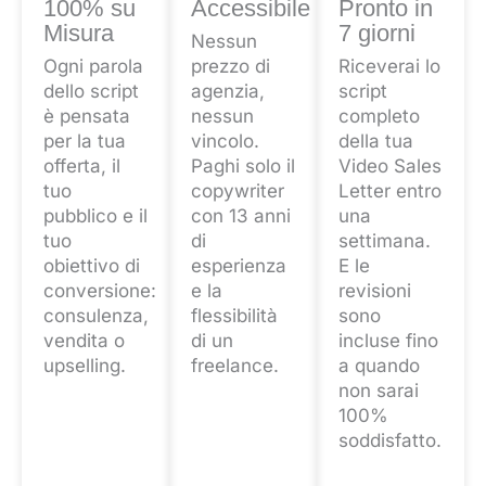
100% su
Accessibile
Pronto in
Misura
7 giorni
Nessun
Ogni parola
prezzo di
Riceverai lo
dello script
agenzia,
script
è pensata
nessun
completo
per la tua
vincolo.
della tua
offerta, il
Paghi solo il
Video Sales
tuo
copywriter
Letter entro
pubblico e il
con 13 anni
una
tuo
di
settimana.
obiettivo di
esperienza
E le
conversione:
e la
revisioni
consulenza,
flessibilità
sono
vendita o
di un
incluse fino
upselling.
freelance.
a quando
non sarai
100%
soddisfatto.