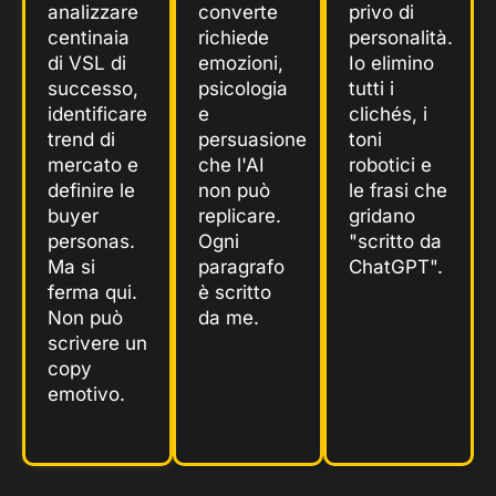
analizzare
converte
privo di
centinaia
richiede
personalità.
di VSL di
emozioni,
Io elimino
successo,
psicologia
tutti i
identificare
e
clichés, i
trend di
persuasione
toni
mercato e
che l'AI
robotici e
definire le
non può
le frasi che
buyer
replicare.
gridano
personas.
Ogni
"scritto da
Ma si
paragrafo
ChatGPT".
ferma qui.
è scritto
Non può
da me.
scrivere un
copy
emotivo.