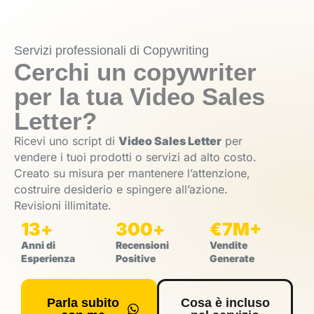
Servizi professionali di Copywriting
Cerchi un copywriter
per la tua Video Sales
Letter?
Ricevi uno script di
Video Sales Letter
per
vendere i tuoi prodotti o servizi ad alto costo.
Creato su misura per mantenere l’attenzione,
costruire desiderio e spingere all’azione.
Revisioni illimitate.
13
+
300
+
€
7
M+
Anni di
Recensioni
Vendite
Esperienza
Positive
Generate
Parla subito
Cosa è incluso