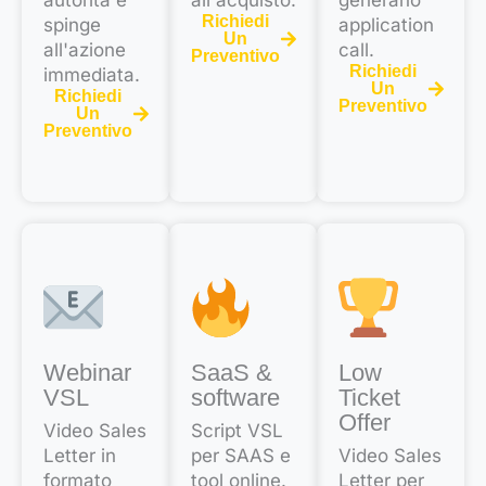
autorità e
all'acquisto.
generano
Richiedi
spinge
application
Un
all'azione
call.
Preventivo
Richiedi
immediata.
Un
Richiedi
Preventivo
Un
Preventivo
Webinar
SaaS &
Low
VSL
software
Ticket
Offer
Video Sales
Script VSL
Letter in
per SAAS e
Video Sales
formato
tool online.
Letter per