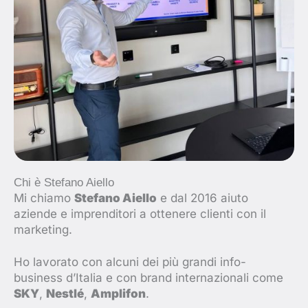
Chi è Stefano Aiello
Mi chiamo
Stefano Aiello
e dal 2016 aiuto
aziende e imprenditori a ottenere clienti con il
marketing.
Ho lavorato con alcuni dei più grandi info-
business d’Italia e con brand internazionali come
SKY
,
Nestlé
,
Amplifon
.