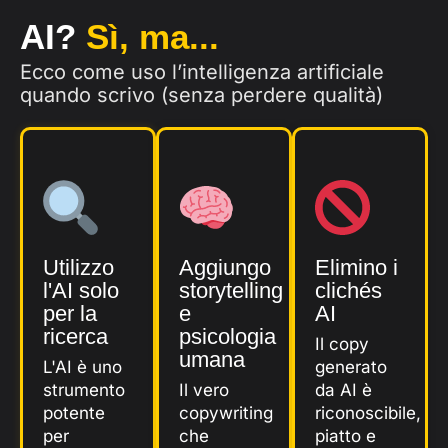
AI?
Sì, ma...
Ecco come uso l’intelligenza artificiale
quando scrivo (senza perdere qualità)
Utilizzo
Aggiungo
Elimino i
l'AI solo
storytelling
clichés
per la
e
AI
ricerca
psicologia
Il copy
umana
L'AI è uno
generato
strumento
Il vero
da AI è
potente
copywriting
riconoscibile,
per
che
piatto e