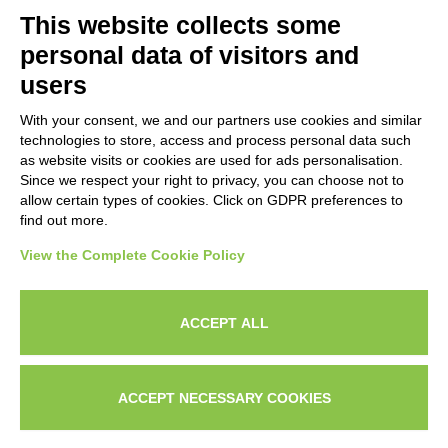
This website collects some
7. Posso vedere esempi del tuo
lavoro?
personal data of visitors and
users
With your consent, we and our partners use cookies and similar
8. Offri garanzie sui risultati?
technologies to store, access and process personal data such
as website visits or cookies are used for ads personalisation.
Since we respect your right to privacy, you can choose not to
allow certain types of cookies. Click on GDPR preferences to
9. Chi sto
realmente
assumendo
find out more.
per scrivere il testo della mia video
View the Complete Cookie Policy
sales letter?
ACCEPT ALL
ACCEPT NECESSARY COOKIES