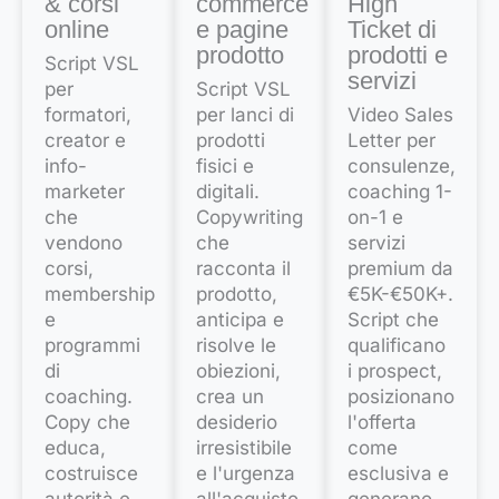
& corsi
commerce
High
online
e pagine
Ticket di
prodotto
prodotti e
Script VSL
servizi
per
Script VSL
formatori,
per lanci di
Video Sales
creator e
prodotti
Letter per
info-
fisici e
consulenze,
marketer
digitali.
coaching 1-
che
Copywriting
on-1 e
vendono
che
servizi
corsi,
racconta il
premium da
membership
prodotto,
€5K-€50K+.
e
anticipa e
Script che
programmi
risolve le
qualificano
di
obiezioni,
i prospect,
coaching.
crea un
posizionano
Copy che
desiderio
l'offerta
educa,
irresistibile
come
costruisce
e l'urgenza
esclusiva e