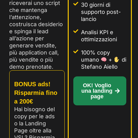
riceverai uno
script
30 giorni di
che mantenga
supporto post-
l’attenzione,
lancio
costruisca desiderio
e spinga il lead
Analisi KPI e
all’azione per
ottimizzazioni
generare vendite,
più application call,
100% copy
più vendite o più
umano
+
di
demo prenotate.
Stefano Aiello
BONUS ads!
OK! Voglio
una landing
Risparmia fino
page
a 200€
Hai bisogno del
copy per le ads
o la Landing
Page oltre alla
VSL? Risparmia