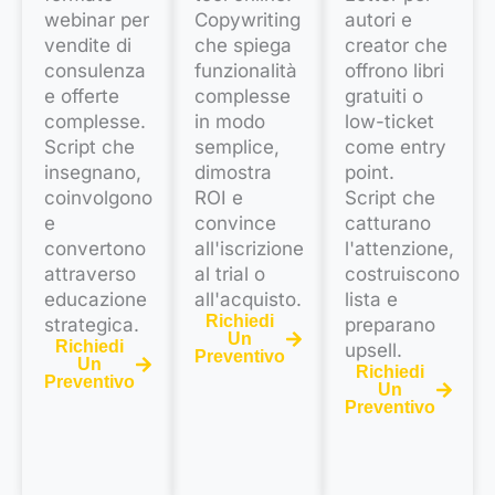
webinar per
Copywriting
autori e
vendite di
che spiega
creator che
consulenza
funzionalità
offrono libri
e offerte
complesse
gratuiti o
complesse.
in modo
low-ticket
Script che
semplice,
come entry
insegnano,
dimostra
point.
coinvolgono
ROI e
Script che
e
convince
catturano
convertono
all'iscrizione
l'attenzione,
attraverso
al trial o
costruiscono
educazione
all'acquisto.
lista e
Richiedi
strategica.
preparano
Un
Richiedi
upsell.
Preventivo
Un
Richiedi
Preventivo
Un
Preventivo