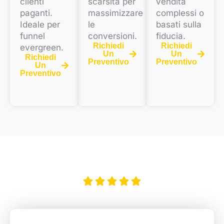
clienti
scarsità per
vendita
paganti.
massimizzare
complessi o
Ideale per
le
basati sulla
funnel
conversioni.
fiducia.
Richiedi
Richiedi
evergreen.
Un
Un
Richiedi
Preventivo
Preventivo
Un
Preventivo