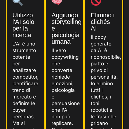
Utilizzo
Aggiungo
Elimino i
l'AI solo
storytelling
clichés
per la
e
AI
ricerca
psicologia
Il copy
umana
L'AI è uno
generato
strumento
Il vero
da AI è
potente
copywriting
riconoscibile,
per
che
piatto e
analizzare
converte
privo di
competitor,
richiede
personalità.
identificare
emozioni,
Io elimino
trend di
psicologia
tutti i
mercato e
e
clichés, i
definire le
persuasione
toni
buyer
che l'AI
robotici e
personas.
non può
le frasi che
Ma si
replicare.
gridano