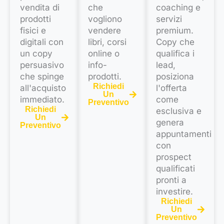
vendita di
che
coaching e
prodotti
vogliono
servizi
fisici e
vendere
premium.
digitali con
libri, corsi
Copy che
un copy
online o
qualifica i
persuasivo
info-
lead,
che spinge
prodotti.
posiziona
Richiedi
all'acquisto
l'offerta
Un
immediato.
come
Preventivo
Richiedi
esclusiva e
Un
genera
Preventivo
appuntamenti
con
prospect
qualificati
pronti a
investire.
Richiedi
Un
Preventivo