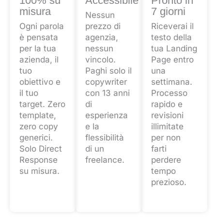
100% su
Accessibile
Pronto in
misura
7 giorni
Nessun
Ogni parola
prezzo di
Riceverai il
è pensata
agenzia,
testo della
per la tua
nessun
tua Landing
azienda, il
vincolo.
Page entro
tuo
Paghi solo il
una
obiettivo e
copywriter
settimana.
il tuo
con 13 anni
Processo
target. Zero
di
rapido e
template,
esperienza
revisioni
zero copy
e la
illimitate
generici.
flessibilità
per non
Solo Direct
di un
farti
Response
freelance.
perdere
su misura.
tempo
prezioso.