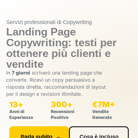
Servizi professionali di Copywriting
Landing Page
Copywriting: testi per
ottenere più clienti e
vendite
In
7 giorni
scriverò una landing page che
converte. Ricevi un copy persuasivo a
risposta diretta, raccomandazioni di layout
per il design e revisioni illimitate.
13
+
300
+
€
7
M+
Anni di
Recensioni
Vendite
Esperienza
Positive
Generate
Parla subito
Cosa è incluso