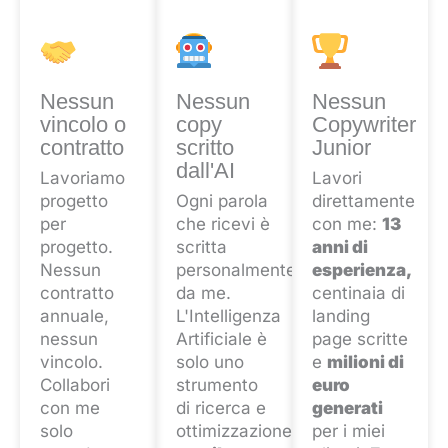
Nessun
Nessun
Nessun
vincolo o
copy
Copywriter
contratto
scritto
Junior
dall'AI
Lavoriamo
Lavori
progetto
Ogni parola
direttamente
per
che ricevi è
con me:
13
progetto.
scritta
anni di
Nessun
personalmente
esperienza,
contratto
da me.
centinaia di
annuale,
L'Intelligenza
landing
nessun
Artificiale è
page scritte
vincolo.
solo uno
e
milioni di
Collabori
strumento
euro
con me
di ricerca e
generati
solo
ottimizzazione,
per i miei