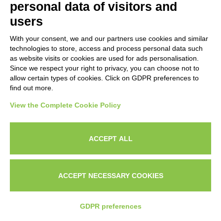
personal data of visitors and
users
Ho lavorato con alcuni dei più grandi info-
business d’Italia e con brand internazionali come
With your consent, we and our partners use cookies and similar
SKY
,
Nestlé
,
Amplifon
.
technologies to store, access and process personal data such
as website visits or cookies are used for ads personalisation.
Ma la mia vera passione è seguire attività locali,
Since we respect your right to privacy, you can choose not to
coach e imprenditori come te che vogliono
allow certain types of cookies. Click on GDPR preferences to
vendere online
e farsi riconoscere dai clienti.
find out more.
View the Complete Cookie Policy
Sono laureato in
Economia e Management
e ho
studiato Marketing e psicologia da autodidatta per
anni.
ACCEPT ALL
-> Ho gestito account pubblicitari con budget da
oltre 3.000€ al giorno
ACCEPT NECESSARY COOKIES
-> Ho aiutato più di 1.000 aziende con il marketing
CHI
IL
CONTATTAMI SU
e il copywriting
SONO?
PORTFOLI
WHATSAPP
GDPR preferences