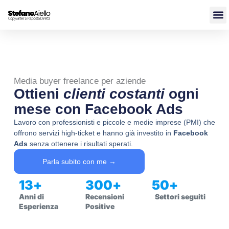
Vai
al
contenuto
Media buyer freelance per aziende
Ottieni
clienti costanti
ogni
mese con Facebook Ads
Lavoro con professionisti e piccole e medie imprese (PMI) che
offrono servizi high-ticket e hanno già investito in
Facebook
Ads
senza ottenere i risultati sperati.
Parla subito con me →
13
+
300
+
50
+
Anni di
Recensioni
Settori seguiti
Esperienza
Positive