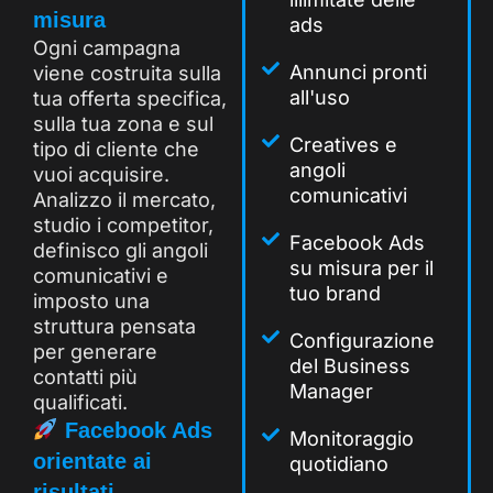
misura
ads
Ogni campagna
Annunci pronti
viene costruita sulla
all'uso
tua offerta specifica,
sulla tua zona e sul
Creatives e
tipo di cliente che
angoli
vuoi acquisire.
comunicativi
Analizzo il mercato,
studio i competitor,
Facebook Ads
definisco gli angoli
su misura per il
comunicativi e
tuo brand
imposto una
struttura pensata
Configurazione
per generare
del Business
contatti più
Manager
qualificati.
Facebook Ads
Monitoraggio
orientate ai
quotidiano
risultati