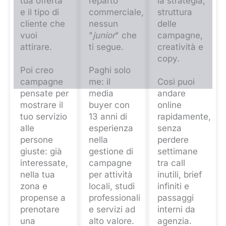
tua offerta
reparto
la strategia,
e il tipo di
commerciale,
struttura
cliente che
nessun
delle
vuoi
"
junior
" che
campagne,
attirare.
ti segue.
creatività e
copy.
Poi creo
Paghi solo
campagne
me: il
Così puoi
pensate per
media
andare
mostrare il
buyer con
online
tuo servizio
13 anni di
rapidamente,
alle
esperienza
senza
persone
nella
perdere
giuste: già
gestione di
settimane
interessate,
campagne
tra call
nella tua
per attività
inutili, brief
zona e
locali, studi
infiniti e
propense a
professionali
passaggi
prenotare
e servizi ad
interni da
una
alto valore.
agenzia.