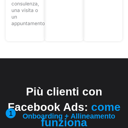
consulenza,
una visita o
un
appuntamento.
Più clienti con
Facebook Ads:
come
1
Onboarding + Allineamento
funziona