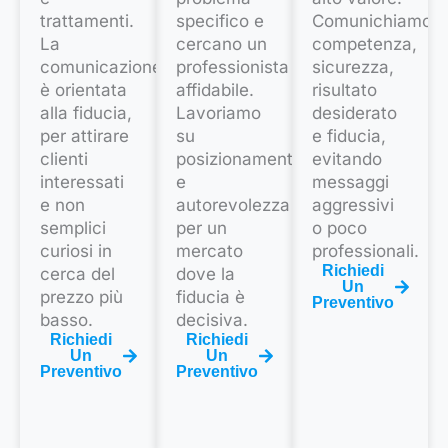
trattamenti.
specifico e
Comunichiamo
La
cercano un
competenza,
comunicazione
professionista
sicurezza,
è orientata
affidabile.
risultato
alla fiducia,
Lavoriamo
desiderato
per attirare
su
e fiducia,
clienti
posizionamento
evitando
interessati
e
messaggi
e non
autorevolezza
aggressivi
semplici
per un
o poco
curiosi in
mercato
professionali.
Richiedi
cerca del
dove la
Un
prezzo più
fiducia è
Preventivo
basso.
decisiva.
Richiedi
Richiedi
Un
Un
Preventivo
Preventivo