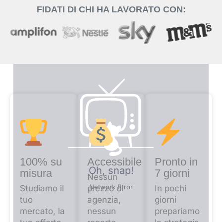
FIDATI DI CHI HA LAVORATO CON:
100% su
Accessibile
Pronto in
misura
7 giorni
Nessun
Studiamo il
prezzo di
In pochi
tuo
agenzia,
giorni
mercato, la
nessun
prepariamo