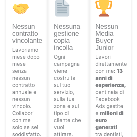
Nessun
Nessuna
Nessun
contratto
gestione
Media
vincolante
copia-
Buyer
incolla
Junior
Lavoriamo
mese dopo
Ogni
Lavori
mese
campagna
direttamente
senza
viene
con me:
13
nessun
costruita
anni di
contratto
sul tuo
esperienza,
annuale e
servizio,
centinaia di
nessun
sulla tua
Facebook
vincolo.
zona e sul
Ads gestite
Collabori
tipo di
e
milioni di
con me
cliente che
euro
solo se sei
vuoi
generati
soddisfatto.
attirare.
tra dentisti,