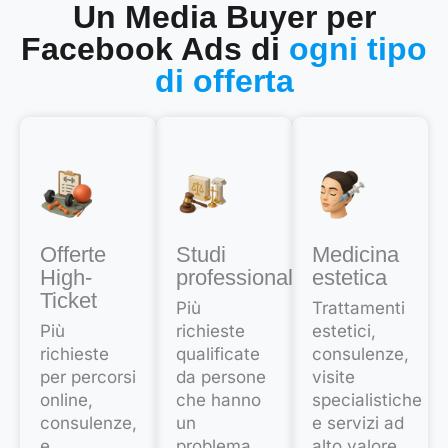
Un Media Buyer per
Facebook Ads di
ogni tipo
di offerta
Offerte
Studi
Medicina
High-
professionali
estetica
Ticket
Più
Trattamenti
Più
richieste
estetici,
richieste
qualificate
consulenze,
per percorsi
da persone
visite
online,
che hanno
specialistiche
consulenze,
un
e servizi ad
e
problema
alto valore.