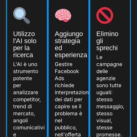
Utilizzo
Aggiungo
Elimino
l'AI solo
strategia
gli
per la
ed
sprechi
ricerca
esperienza
Le
L'AI è uno
Gestire
campagne
strumento
Facebook
delle
potente
Ads
agenzie
per
richiede
sono tutte
analizzare
interpretazione
uguali:
competitor,
dei dati per
stesso
trend di
capire se il
messaggio,
mercato,
problema è
stesso
angoli
nel
visual,
comunicativi
pubblico,
stesse
e
nell'offerta
promesse.