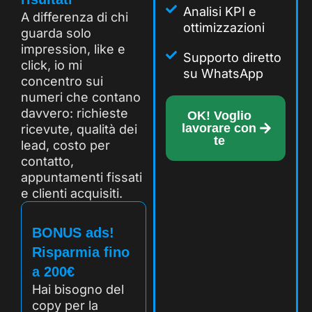
Analisi KPI e
A differenza di chi
ottimizzazioni
guarda solo
impression, like e
Supporto diretto
click, io mi
su WhatsApp
concentro sui
numeri che contano
davvero: richieste
OK! Voglio
lavorare con
ricevute, qualità dei
te
lead, costo per
contatto,
appuntamenti fissati
e clienti acquisiti.
BONUS ads!
Risparmia fino
a 200€
Hai bisogno del
copy per la