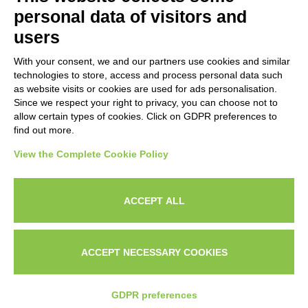
Aree Servite
personal data of visitors and
users
Italia:
With your consent, we and our partners use cookies and similar
Milano, Roma, Bologna, Firenze, Torino,
technologies to store, access and process personal data such
Napoli, Venezia, Verona, Genova
as website visits or cookies are used for ads personalisation.
Since we respect your right to privacy, you can choose not to
Servizi Online:
allow certain types of cookies. Click on GDPR preferences to
find out more.
Europa | Nord America | Worldwide
View the Complete Cookie Policy
ACCEPT ALL
© 2025 Stefano Aiello - Copywriter a Risposta
Diretta | Copywriter Freelance Italia
ACCEPT NECESSARY COOKIES
Constant Clients LLC – 16192 Coastal Hwy –
Lewes – Delaware – 19958 US
Privacy Policy
GDPR preferences