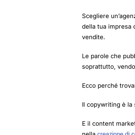
Scegliere un’agenz
della tua impresa 
vendite.
Le parole che pubbl
soprattutto, vendon
Ecco perché trov
Il copywriting è la
E il content marke
nella
creazione di c