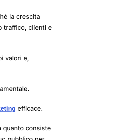
hé la crescita
raffico, clienti e
i valori e,
damentale.
efficace.
eting
n quanto consiste
tuo pubblico per