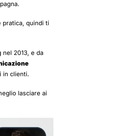
mpagna.
pratica, quindi ti
g nel 2013, e da
nicazione
in clienti.
eglio lasciare ai