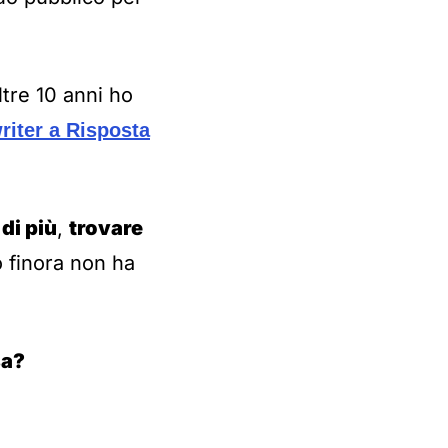
ltre 10 anni ho
iter a Risposta
di più
,
trovare
o finora non ha
sa?