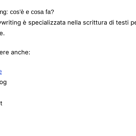
ing: cos’è e cosa fa?
riting è specializzata nella scrittura di testi pe
e.
ere anche:
e
log
t