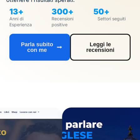
13
+
300
+
50
+
Anni di
Recensioni
Settori seguiti
Esperienza
positive
Parla subito
Leggi le
con me
recensioni