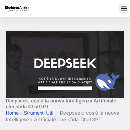
Vai
al
contenuto
Deepseek: cos’è la nuova Intelligenza Artificiale
che sfida ChatGPT
-
-
Deepseek: cos’è la nuova
Home
Strumenti Utili
Intelligenza Artificiale che sfida ChatGPT