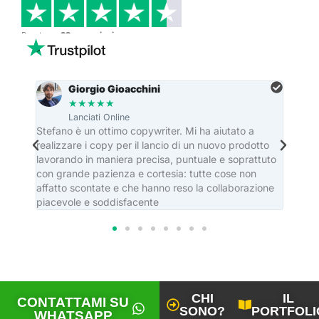
Basato su
33 recensioni
Giorgio Gioacchini
★
★
★
★
★
Lanciati Online
re
Stefano è un ottimo copywriter. Mi ha aiutato a
Stefa
realizzare i copy per il lancio di un nuovo prodotto
dei ma
lavorando in maniera precisa, puntuale e soprattuto
editor
con grande pazienza e cortesia: tutte cose non
casa e
affatto scontate e che hanno reso la collaborazione
piacevole e soddisfacente
CHI
IL
CONTATTAMI SU
SONO?
PORTFOLI
WHATSAPP