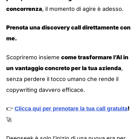
concorrenza
, il momento di agire è adesso.
Prenota una discovery call direttamente con
me.
Scopriremo insieme
come trasformare l’AI in
un vantaggio concreto per la tua azienda
,
senza perdere il tocco umano che rende il
copywriting davvero efficace.
👉
!
Clicca qui per prenotare la tua call gratuita
🚀
Deepseek è solo l’inizio di una nuova era per