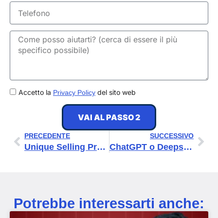
Telefono
GDPR
Accetto la
del sito web
Privacy Policy
VAI AL PASSO 2
Precedente
Suc
PRECEDENTE
SUCCESSIVO
Unique Selling Proposition: cos’è e perché ne hai bisogno
ChatGPT o Deepseek: quale IA è migliore per il tuo business?
Potrebbe interessarti anche: