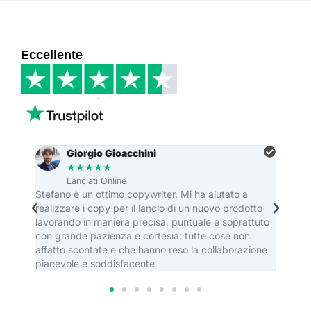
Eccellente
Basato su
33 recensioni
Giorgio Gioacchini
★
★
★
★
★
Lanciati Online
re
Stefano è un ottimo copywriter. Mi ha aiutato a
Stefa
realizzare i copy per il lancio di un nuovo prodotto
dei ma
lavorando in maniera precisa, puntuale e soprattuto
editor
con grande pazienza e cortesia: tutte cose non
casa e
affatto scontate e che hanno reso la collaborazione
piacevole e soddisfacente