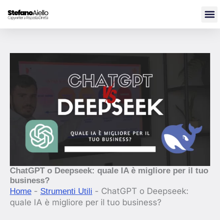
Vai
al
contenuto
ChatGPT o Deepseek: quale IA è migliore per il tuo
business?
-
-
ChatGPT o Deepseek:
Home
Strumenti Utili
quale IA è migliore per il tuo business?