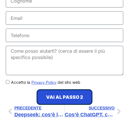
Email
Telefono
GDPR
Accetto la
del sito web
Privacy Policy
VAI AL PASSO 2
Precedente
Suc
PRECEDENTE
SUCCESSIVO
Deepseek: cos’è la nuova Intelligenza Artificiale che sfida ChatGPT
Cos’è ChatGPT, come funziona e come usarlo nel marketing?