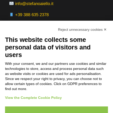
info@stefanoaiello.it
+39 388 635 2378
Reject unnecessary cookies ✕
This website collects some
Aree Servite
personal data of visitors and
users
Italia:
With your consent, we and our partners use cookies and similar
Milano, Roma, Bologna, Firenze, Torino,
technologies to store, access and process personal data such
Napoli, Venezia, Verona, Genova
as website visits or cookies are used for ads personalisation.
Since we respect your right to privacy, you can choose not to
Servizi Online:
allow certain types of cookies. Click on GDPR preferences to
find out more.
Europa | Nord America | Worldwide
View the Complete Cookie Policy