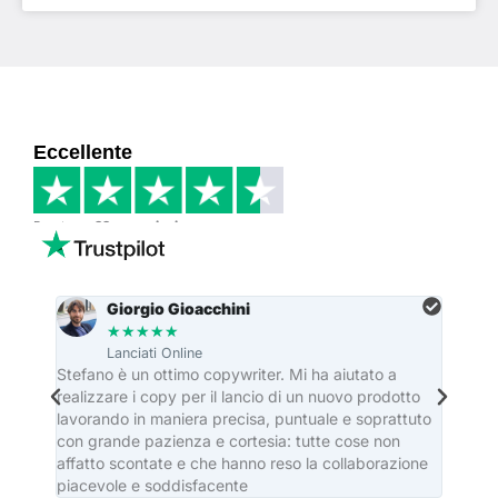
Eccellente
Basato su
33 recensioni
Giorgio Gioacchini
★
★
★
★
★
Lanciati Online
re
Stefano è un ottimo copywriter. Mi ha aiutato a
Stefa
realizzare i copy per il lancio di un nuovo prodotto
dei ma
lavorando in maniera precisa, puntuale e soprattuto
editor
con grande pazienza e cortesia: tutte cose non
casa e
affatto scontate e che hanno reso la collaborazione
piacevole e soddisfacente