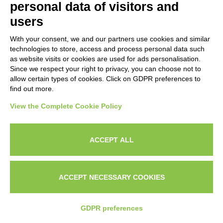
personal data of visitors and
Consulenza Strategica
users
With your consent, we and our partners use cookies and similar
Risorse
technologies to store, access and process personal data such
as website visits or cookies are used for ads personalisation.
Portfolio Lavori
Since we respect your right to privacy, you can choose not to
allow certain types of cookies. Click on GDPR preferences to
Casi Studio
find out more.
Blog Copywriting
View the Complete Cookie Policy
Recensioni Clienti
Chi Sono
ACCEPT ALL
Contatti
ACCEPT NECESSARY COOKIES
Contatti
GDPR preferences
Stefano Aiello