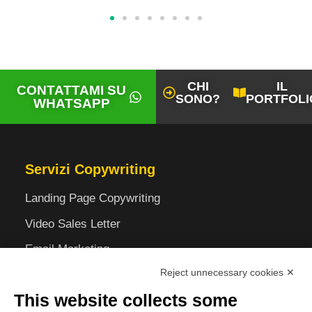
CHI
IL
CONTATTAMI SU
SONO?
PORTFOLI
WHATSAPP
Servizi Copywriting
Landing Page Copywriting
Video Sales Letter
Email Marketing
Reject unnecessary cookies ✕
Funnel Marketing
This website collects some
Ads Copywriting