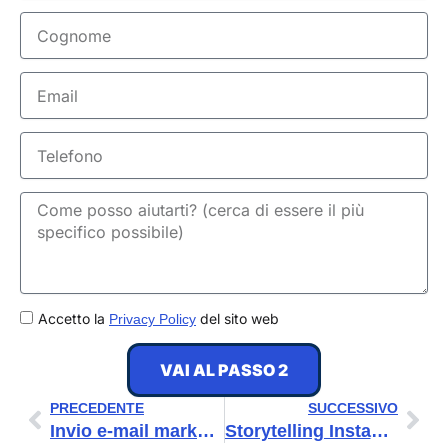
Cognome
Email
Telefono
GDPR
Accetto la
del sito web
Privacy Policy
VAI AL PASSO 2
Precedente
Suc
PRECEDENTE
SUCCESSIVO
Invio e-mail marketing, ogni quanto lo devi fare?
Storytelling Instagram: 5 consigli per raccontare in modo vincente