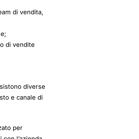
am di vendita,
se;
o di vendite
esistono diverse
sto e canale di
zzato per
i con l’azienda,