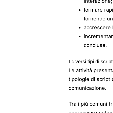
interazione;
formare rap
fornendo un 
accrescere l
incrementar
concluse.
I diversi tipi di scrip
Le attività presen
tipologie di scrip
comunicazione.
Tra i più comuni t
approcciare potenz