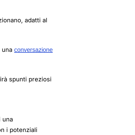
zionano, adatti al
re una
conversazione
irà spunti preziosi
i una
n i potenziali