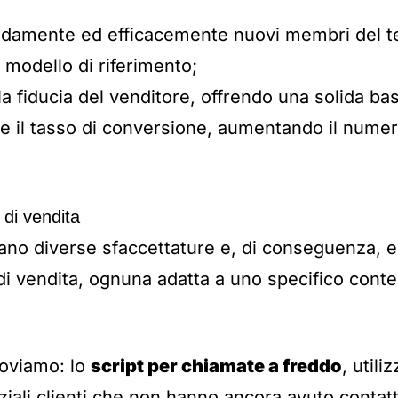
idamente ed efficacemente nuovi membri del te
modello di riferimento;
a fiducia del venditore, offrendo una solida ba
e il tasso di conversione, aumentando il numer
t di vendita
tano diverse sfaccettature e, di conseguenza, 
t di vendita, ognuna adatta a uno specifico conte
roviamo: lo
script per chiamate a freddo
, utili
iali clienti che non hanno ancora avuto contatt