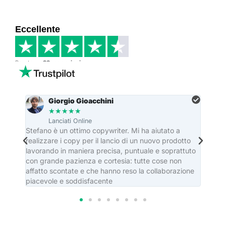
Eccellente
Basato su
33 recensioni
Giorgio Gioacchini
★
★
★
★
★
Lanciati Online
re
Stefano è un ottimo copywriter. Mi ha aiutato a
Stefa
realizzare i copy per il lancio di un nuovo prodotto
dei ma
lavorando in maniera precisa, puntuale e soprattuto
editor
con grande pazienza e cortesia: tutte cose non
casa e
affatto scontate e che hanno reso la collaborazione
piacevole e soddisfacente