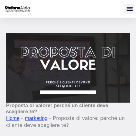
Vai
al
contenuto
Proposta di valore: perché un cliente deve
scegliere te?
-
-
Proposta di valore: perché un
Home
marketing
cliente deve scegliere te?