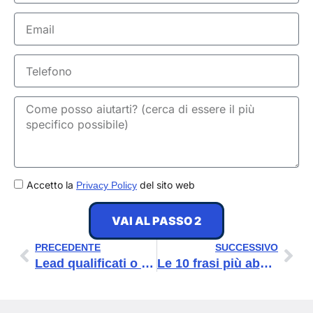
Email
Telefono
GDPR
Accetto la
del sito web
Privacy Policy
VAI AL PASSO 2
Precedente
Suc
PRECEDENTE
SUCCESSIVO
Lead qualificati o lead a basso costo? Con il copywriting puoi avere entrambi
Le 10 frasi più abusate nel copywriting (e come sostituirle per vendere di più)