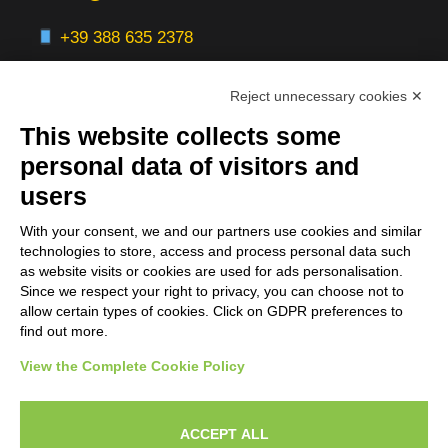
+39 388 635 2378
Reject unnecessary cookies ✕
This website collects some
Aree Servite
personal data of visitors and
users
Italia:
With your consent, we and our partners use cookies and similar
Milano, Roma, Bologna, Firenze, Torino,
technologies to store, access and process personal data such
Napoli, Venezia, Verona, Genova
as website visits or cookies are used for ads personalisation.
Since we respect your right to privacy, you can choose not to
Servizi Online:
allow certain types of cookies. Click on GDPR preferences to
find out more.
Europa | Nord America | Worldwide
View the Complete Cookie Policy
ACCEPT ALL