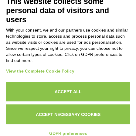
This website collects some
Aree Servite
personal data of visitors and
users
Italia:
With your consent, we and our partners use cookies and similar
Milano, Roma, Bologna, Firenze, Torino,
technologies to store, access and process personal data such
Napoli, Venezia, Verona, Genova
as website visits or cookies are used for ads personalisation.
Since we respect your right to privacy, you can choose not to
Servizi Online:
allow certain types of cookies. Click on GDPR preferences to
find out more.
Europa | Nord America | Worldwide
View the Complete Cookie Policy
ACCEPT ALL
© 2025 Stefano Aiello - Copywriter a Risposta
Diretta | Copywriter Freelance Italia
ACCEPT NECESSARY COOKIES
Constant Clients LLC – 16192 Coastal Hwy –
Lewes – Delaware – 19958 US
Privacy Policy
GDPR preferences