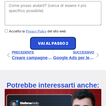
GDPR
Accetto la
del sito web
Privacy Policy
VAI AL PASSO 2
Precedente
Suc
PRECEDENTE
SUCCESSIVO
Creare campagne pubblicitarie di successo nel 2026
Google Ads per le PMI: acquisire clienti in modo misurabile
Potrebbe interessarti anche: