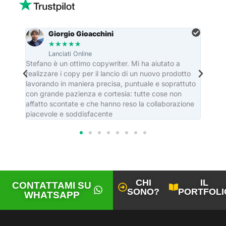
Giorgio Gioacchini
★
★
★
★
★
Lanciati Online
re
Stefano è un ottimo copywriter. Mi ha aiutato a
Stefa
realizzare i copy per il lancio di un nuovo prodotto
dei ma
lavorando in maniera precisa, puntuale e soprattuto
editor
con grande pazienza e cortesia: tutte cose non
casa e
affatto scontate e che hanno reso la collaborazione
piacevole e soddisfacente
CHI
IL
CONTATTAMI SU
SONO?
PORTFOLI
WHATSAPP