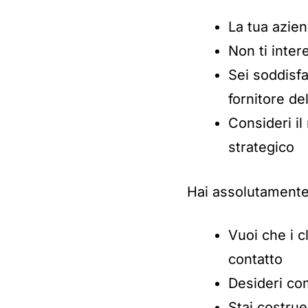
La tua azie
Non ti inte
Sei soddisfa
fornitore de
Consideri i
strategico
Hai assolutamente
Vuoi che i c
contatto
Desideri co
Stai costru