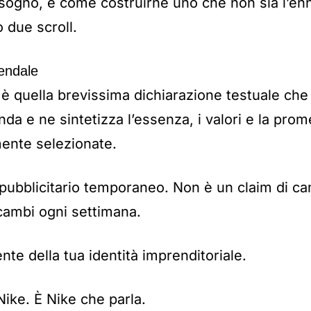
sogno, e come costruirne uno che non sia l’enn
 due scroll.
endale
e è quella brevissima dichiarazione testuale ch
enda e ne sintetizza l’essenza, i valori e la pro
mente selezionate.
pubblicitario temporaneo. Non è un claim di c
cambi ogni settimana.
nte della tua identità imprenditoriale.
Nike. È Nike che parla.