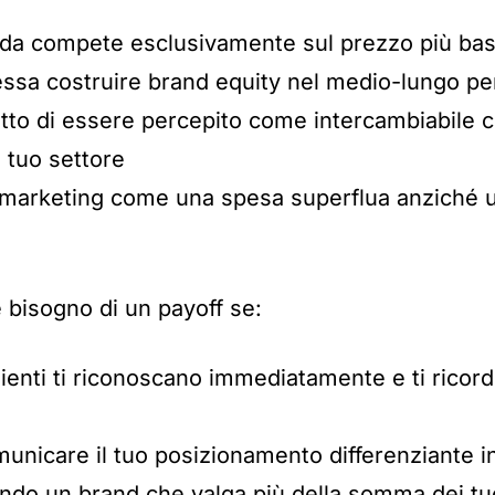
nda compete esclusivamente sul prezzo più ba
ressa costruire brand equity nel medio-lungo pe
tto di essere percepito come intercambiabile co
l tuo settore
l marketing come una spesa superflua anziché 
 bisogno di un payoff se:
lienti ti riconoscano immediatamente e ti ricord
municare il tuo posizionamento differenziante 
endo un brand che valga più della somma dei tuo