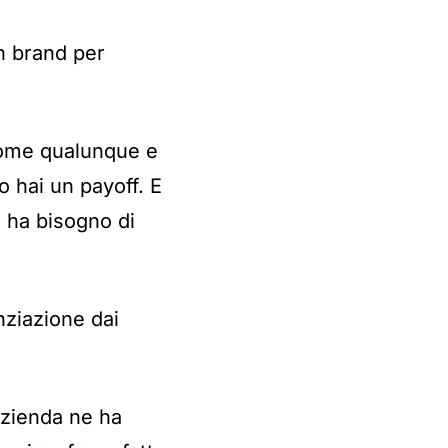
n brand per
nome qualunque e
 hai un payoff. E
e ha bisogno di
nziazione dai
azienda ne ha