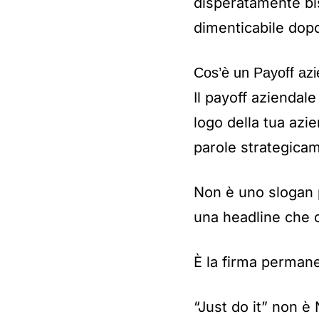
disperatamente bi
dimenticabile dopo
Cos’è un Payoff azi
Il payoff aziendal
logo della tua azi
parole strategica
Non è uno slogan 
una headline che 
È la firma permane
“Just do it” non è 