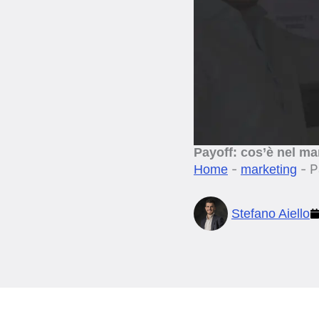
Payoff: cos’è nel ma
-
-
P
Home
marketing
Stefano Aiello