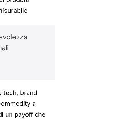
isurabile
revolezza
ali
à tech, brand
i commodity a
di un payoff che