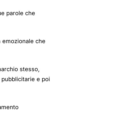
ue parole che
za emozionale che
marchio stesso,
pubblicitarie e poi
damento