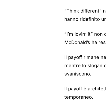
“Think different” 
hanno ridefinito un
“I’m lovin’ it” n
McDonald’s ha res
Il payoff rimane n
mentre lo slogan o
svaniscono.
Il payoff è archit
temporaneo.