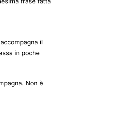
esima frase fatta
e accompagna il
messa in poche
ampagna. Non è