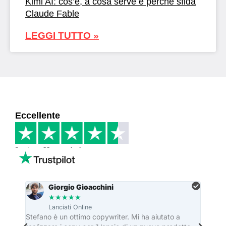
Kimi AI: cos’è, a cosa serve e perché sfida
Claude Fable
LEGGI TUTTO »
Eccellente
Basato su
33 recensioni
Giorgio Gioacchini
★
★
★
★
★
Lanciati Online
re
Stefano è un ottimo copywriter. Mi ha aiutato a
Stefa