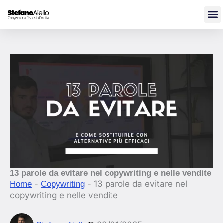
Vai
al
contenuto
13 parole da evitare nel copywriting e nelle vendite
-
-
13 parole da evitare nel
Home
Copywriting
copywriting e nelle vendite