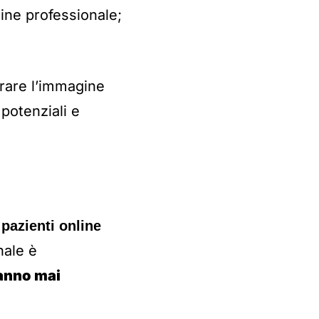
gine professionale;
orare l’immagine
 potenziali e
 pazienti online
nale è
ranno mai