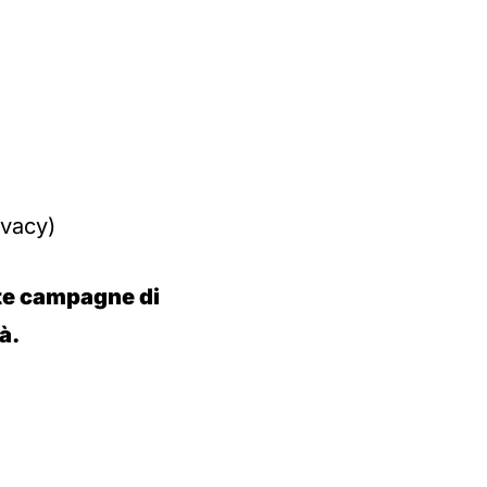
ivacy)
ste campagne di
à.