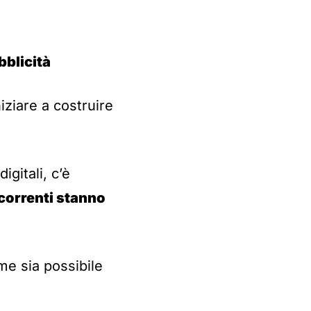
bblicità
iziare a costruire
igitali, c’è
ncorrenti stanno
me sia possibile