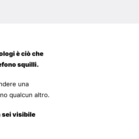
ologi è ciò che
efono squilli.
endere una
nno qualcun altro.
 sei visibile