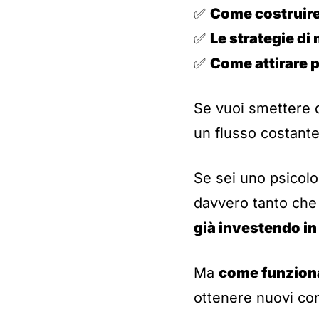
✅
Come costruire
✅
Le strategie di
✅
Come attirare p
Se vuoi smettere di
un flusso costante
Se sei uno psicol
davvero tanto che
già investendo in
Ma
come funziona
ottenere nuovi con