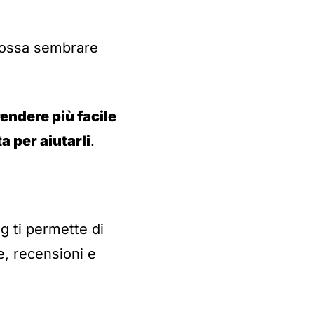
possa sembrare
rendere più facile
a per aiutarli
.
ng ti permette di
e, recensioni e