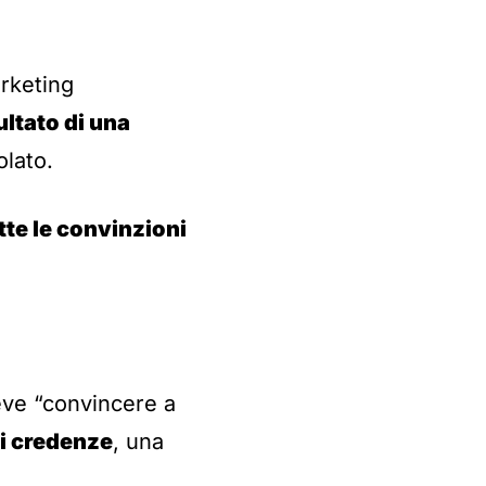
rketing
ultato di una
olato.
te le convinzioni
eve “convincere a
di credenze
, una