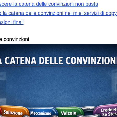
cere la catena delle convinzioni non basta
la catena delle convinzioni nei miei servizi di copy
ioni finali
e convinzioni