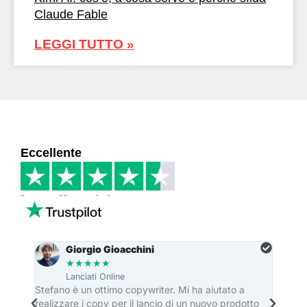
Claude Fable
LEGGI TUTTO »
Eccellente
Basato su
33 recensioni
Giorgio Gioacchini
★
★
★
★
★
Lanciati Online
re
Stefano è un ottimo copywriter. Mi ha aiutato a
Stefa
realizzare i copy per il lancio di un nuovo prodotto
dei ma