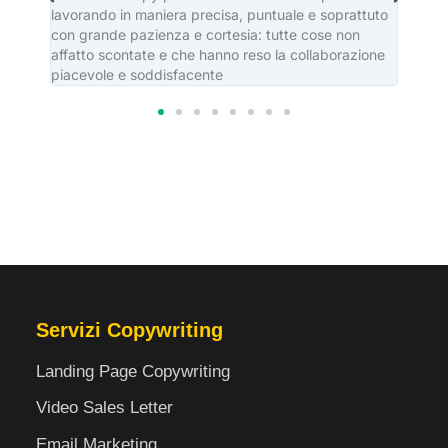
lavorando in maniera precisa, puntuale e soprattuto
editor
con grande pazienza e cortesia: tutte cose non
casa e
affatto scontate e che hanno reso la collaborazione
piacevole e soddisfacente
Servizi Copywriting
Landing Page Copywriting
Video Sales Letter
Email Marketing