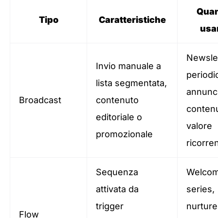
Qua
Tipo
Caratteristiche
usa
Newsle
Invio manuale a
periodi
lista segmentata,
annunci
Broadcast
contenuto
contenu
editoriale o
valore
promozionale
ricorren
Sequenza
Welco
attivata da
series,
trigger
nurture
Flow