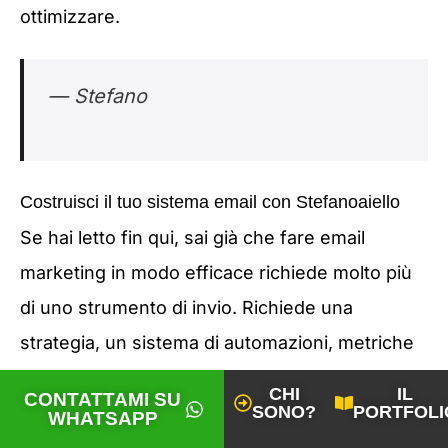
ottimizzare.
— Stefano
Costruisci il tuo sistema email con Stefanoaiello
Se hai letto fin qui, sai già che fare email
marketing in modo efficace richiede molto più
di uno strumento di invio. Richiede una
strategia, un sistema di automazioni, metriche
collegate a risultati reali e un ciclo di
CHI
IL
CONTATTAMI SU
SONO?
PORTFOLI
ottimizzazione continua.
WHATSAPP