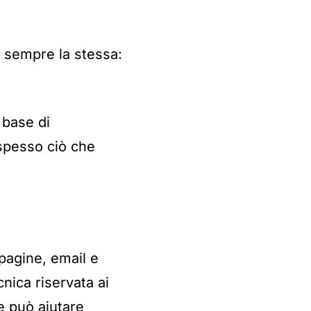
è sempre la stessa:
 base di
 spesso ciò che
 pagine, email e
nica riservata ai
e può aiutare