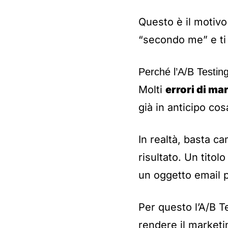
Questo è il motivo p
“secondo me” e ti c
Perché l’A/B Testin
Molti
errori di ma
già in anticipo co
In realtà, basta c
risultato. Un titol
un oggetto email 
Per questo l’A/B T
rendere il marketi