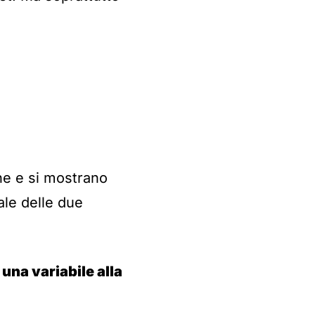
ne e si mostrano
ale delle due
e
una variabile alla