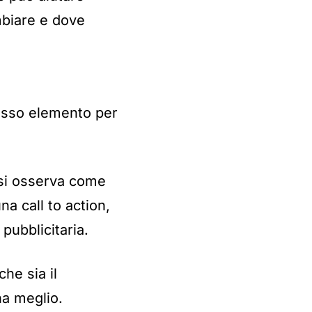
mbiare e dove
tesso elemento per
 si osserva come
na call to action,
pubblicitaria.
he sia il
na meglio.