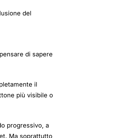
llusione del
pensare di sapere
pletamente il
tone più visibile o
do progressivo, a
et. Ma soprattutto