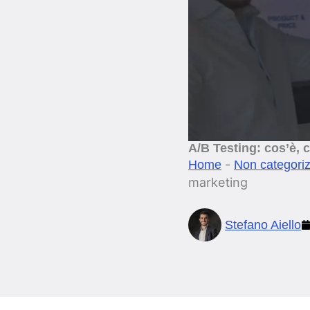
A/B Testing: cos’è,
-
Home
Non categori
marketing
Stefano Aiello