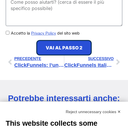
GDPR
Accetto la
del sito web
Privacy Policy
VAI AL PASSO 2
Precedente
Suc
PRECEDENTE
SUCCESSIVO
ClickFunnels: l’unico strumento per vendere online di cui hai bisogno
ClickFunnels Italiano: La Traduzione Completa
Potrebbe interessarti anche:
Reject unnecessary cookies ✕
This website collects some