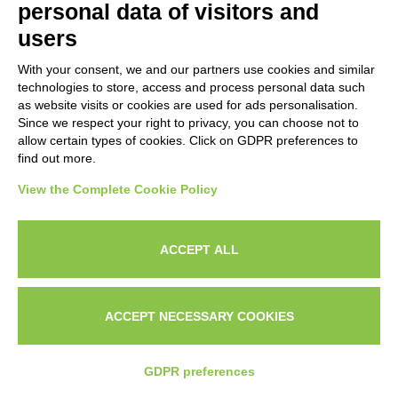
personal data of visitors and
users
With your consent, we and our partners use cookies and similar
technologies to store, access and process personal data such
as website visits or cookies are used for ads personalisation.
Since we respect your right to privacy, you can choose not to
allow certain types of cookies. Click on GDPR preferences to
find out more.
Obiezione sul prezzo: come gestirla senza
View the Complete Cookie Policy
sconti
LEGGI TUTTO »
ACCEPT ALL
ACCEPT NECESSARY COOKIES
CHI
IL
CONTATTAMI SU
SONO?
PORTFOLI
WHATSAPP
GDPR preferences