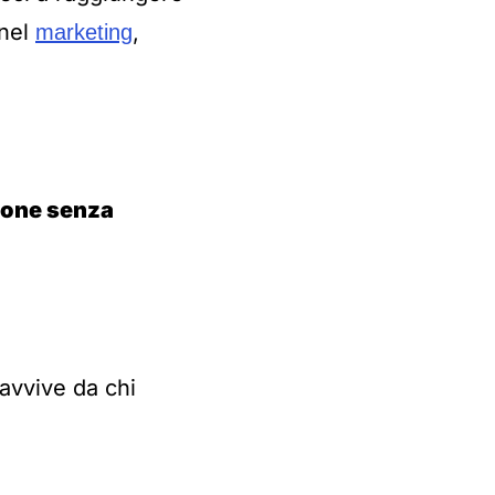
 nel
,
marketing
zione senza
avvive da chi