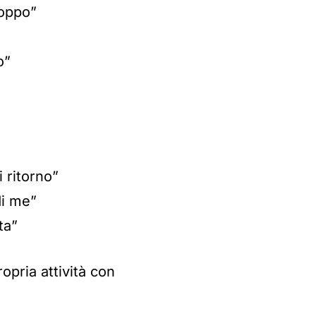
roppo”
o”
 ritorno”
di me”
ta”
opria attività con