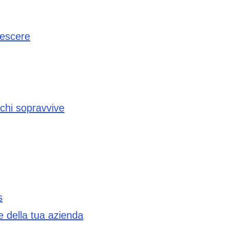
crescere
 chi sopravvive
s
e della tua azienda