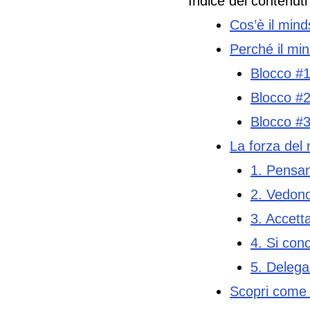
Indice dei contenuti
Cos’è il mind
Perché il min
Blocco #1
Blocco #2
Blocco #3
La forza del 
1. Pensano
2. Vedono
3. Accett
4. Si con
5. Delega
Scopri come 