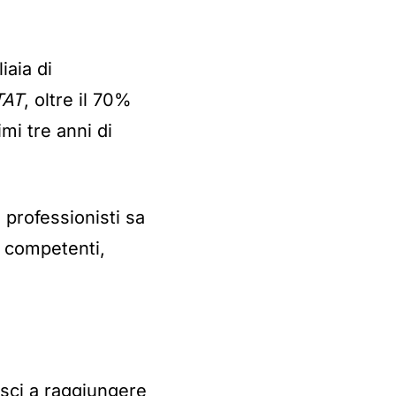
iaia di
TAT
, oltre il 70%
mi tre anni di
professionisti sa
h competenti,
esci a raggiungere