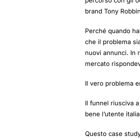
percorso con gli o
brand Tony Robbins
Perché quando hai
che il problema sia
nuovi annunci. In r
mercato rispondeva
Il vero problema e
Il funnel riusciv
bene l’utente ital
Questo case study 