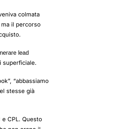
 veniva colmata
 ma il percorso
cquisto.
enerare lead
 superficiale.
hook”, “abbassiamo
nel stesse già
C e CPL. Questo