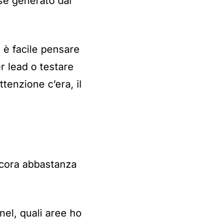
sse generato dal
è facile pensare
er lead o testare
ttenzione c’era, il
ncora abbastanza
nel, quali aree ho