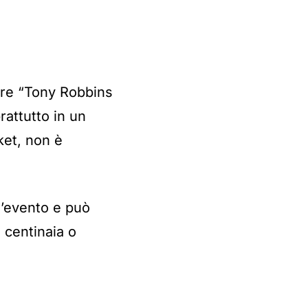
are “Tony Robbins
rattutto in un
ket, non è
l’evento e può
 centinaia o