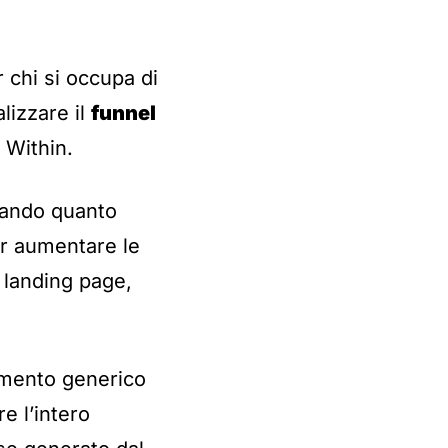
 chi si occupa di
alizzare il
funnel
 Within.
rmando quanto
er aumentare le
, landing page,
rimento generico
e l’intero