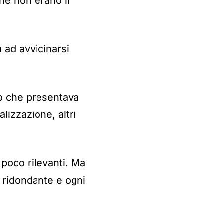
he non erano il
 ad avvicinarsi
so che presentava
calizzazione, altri
poco rilevanti. Ma
 ridondante e ogni