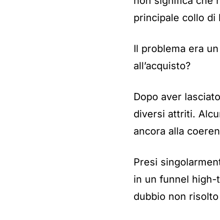
non significa che 
principale collo di 
Il problema era u
all’acquisto?
Dopo aver lasciat
diversi attriti. Alcu
ancora alla coerenz
Presi singolarment
in un funnel high
dubbio non risolto