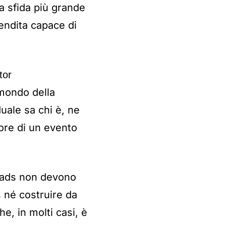
a sfida più grande
endita capace di
tor
 mondo della
uale sa chi è, ne
lore di un evento
e ads non devono
 né costruire da
e, in molti casi, è