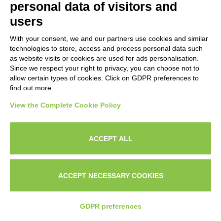
potersi permettere gli ads. Poi ho visto la
personal data of visitors and
stessa storia ripetersi: aspettavano che il
users
passaparola portasse clienti, pubblicavano
With your consent, we and our partners use cookies and similar
technologies to store, access and process personal data such
contenuti organici sperando in chissà quale
as website visits or cookies are used for ads personalisation.
Since we respect your right to privacy, you can choose not to
algoritmo benevolo, e intanto i mesi passavano
allow certain types of cookies. Click on GDPR preferences to
senza una crescita prevedibile.
find out more.
View the Complete Cookie Policy
La verità che ho imparato sul campo è questa:
la pubblicità a pagamento non è una spesa, è
ACCEPT ALL
un sistema. Il problema non sono gli ads in sé.
Il problema è che troppi li usano senza
ACCEPT NECESSARY COOKIES
strategia, senza una landing page che
CHI
IL
CONTATTAMI SU
converta, senza un’offerta posizionata bene. E
SONO?
PORTFOLI
WHATSAPP
GDPR preferences
poi quando non funziona, la colpa va agli ads.