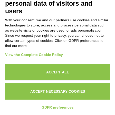
personal data of visitors and
8. Vendasta: Piattaforma White Label per Agenzie
users
Vendasta occupa una nicchia specifica nel
With your consent, we and our partners use cookies and similar
mercato delle alternative a GoHighLevel,
technologies to store, access and process personal data such
as website visits or cookies are used for ads personalisation.
focalizzandosi su agenzie che forniscono
Since we respect your right to privacy, you can choose not to
servizi di marketing digitale a piccole e medie
allow certain types of cookies. Click on GDPR preferences to
find out more.
imprese locali. La piattaforma permette di
View the Complete Cookie Policy
rivendere servizi white label con il proprio
brand, creando un’opportunità di business
ACCEPT ALL
ricorrente.
ACCEPT NECESSARY COOKIES
Il marketplace di Vendasta include centinaia di
prodotti e servizi che puoi rivendere ai tuoi
CHI
IL
CONTATTAMI SU
SONO?
PORTFOLI
WHATSAPP
GDPR preferences
clienti con il tuo marchio. Questi includono