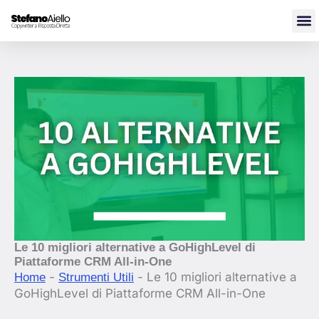
Vai
al
contenuto
Le 10 migliori alternative a GoHighLevel di
Piattaforme CRM All-in-One
-
-
Le 10 migliori alternative a
Home
Strumenti Utili
GoHighLevel di Piattaforme CRM All-in-One