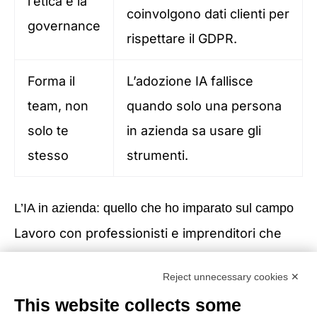
l’etica e la
coinvolgono dati clienti per
governance
rispettare il GDPR.
Forma il
L’adozione IA fallisce
team, non
quando solo una persona
solo te
in azienda sa usare gli
stesso
strumenti.
L’IA in azienda: quello che ho imparato sul campo
Lavoro con professionisti e imprenditori che
vogliono usare l’IA per acquisire clienti in modo
Reject unnecessary cookies ✕
più prevedibile. La cosa che mi colpisce di più
This website collects some
non è la resistenza alla tecnologia, ma