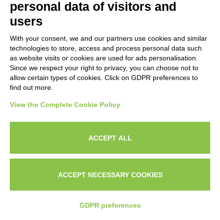
personal data of visitors and
l’aspettativa sbagliata: molti pensano che basti
users
attivare ChatGPT o Meta Advantage+ per
With your consent, we and our partners use cookies and similar
vedere i risultati arrivare da soli.
technologies to store, access and process personal data such
as website visits or cookies are used for ads personalisation.
Since we respect your right to privacy, you can choose not to
La realtà è diversa. L’IA amplifica la strategia
allow certain types of cookies. Click on GDPR preferences to
find out more.
che hai già. Se il tuo posizionamento è vago, se
View the Complete Cookie Policy
il tuo messaggio non parla al problema
specifico del cliente ideale, l’automazione
ACCEPT ALL
produce semplicemente più rumore a costi più
bassi. Non è un vantaggio, è un problema
ACCEPT NECESSARY COOKIES
scalato.
CHI
IL
CONTATTAMI SU
SONO?
PORTFOLI
WHATSAPP
GDPR preferences
Quello che funziona davvero è usare l’IA per