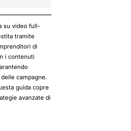
 su video full-
stita tramite
prenditori di
n i contenuti
 garantendo
a delle campagne.
questa guida copre
trategie avanzate di