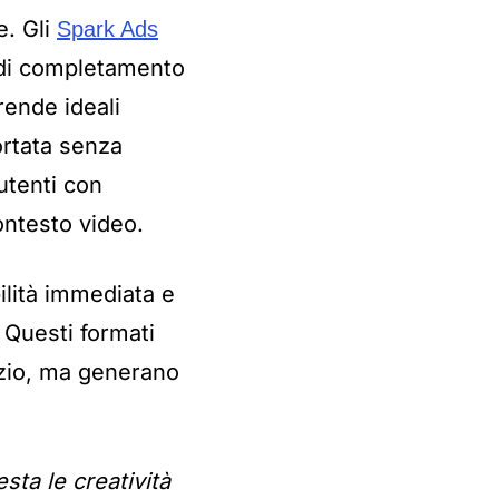
e. Gli
Spark Ads
 di completamento
rende ideali
ortata senza
utenti con
ontesto video.
ilità immediata e
 Questi formati
azio, ma generano
sta le creatività