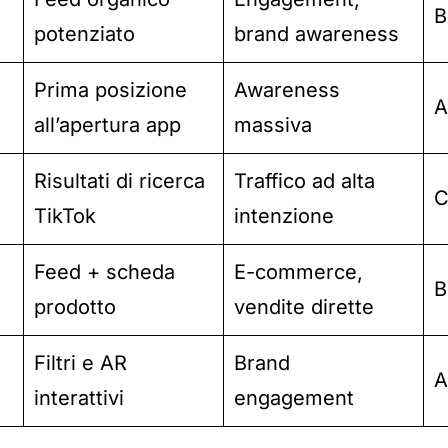
B
potenziato
brand awareness
Prima posizione
Awareness
A
all’apertura app
massiva
Risultati di ricerca
Traffico ad alta
C
TikTok
intenzione
Feed + scheda
E-commerce,
B
prodotto
vendite dirette
Filtri e AR
Brand
A
interattivi
engagement