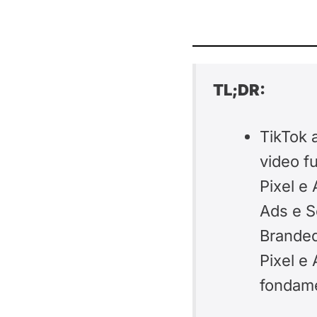
TL;DR:
TikTok a
video fu
Pixel e 
Ads e S
Branded
Pixel e
fondamen