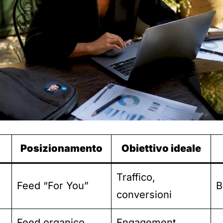
Posizionamento
Obiettivo ideale
Traffico,
Feed “For You”
B
conversioni
Feed organico
Engagement,