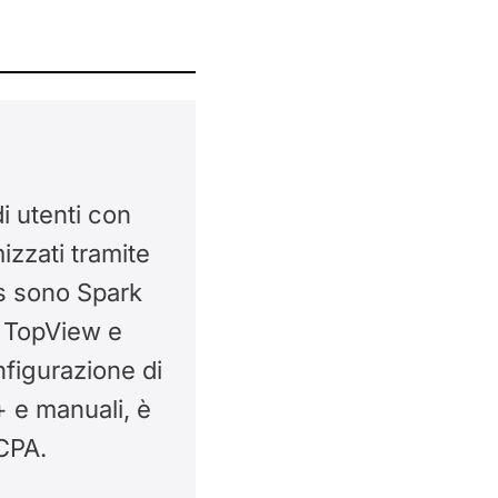
i utenti con
izzati tramite
ess sono Spark
 TopView e
nfigurazione di
+ e manuali, è
 CPA.