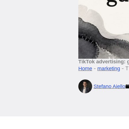
TikTok advertising: 
-
-
T
Home
marketing
Stefano Aiello