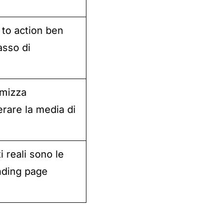
 to action ben
asso di
timizza
rare la media di
 reali sono le
nding page