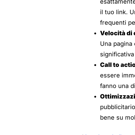
esattamente 
il tuo link.
frequenti p
Velocità di
Una pagina 
significativ
Call to acti
essere imme
fanno una d
Ottimizzazi
pubblicitar
bene su mob