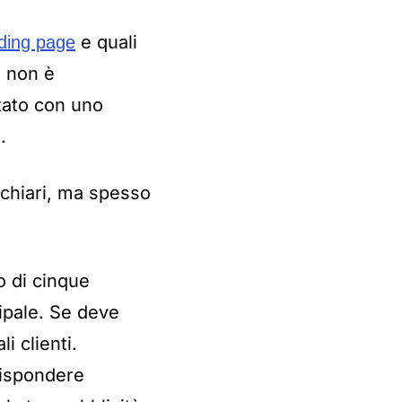
e quali
nding page
e non è
tato con uno
.
 chiari, ma spesso
o di cinque
cipale. Se deve
i clienti.
rispondere