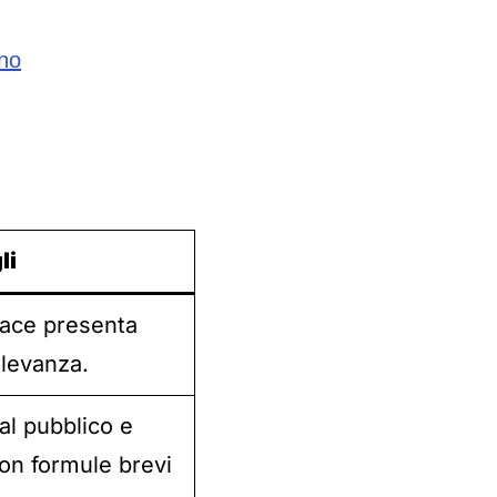
ono
li
cace presenta
ilevanza.
 al pubblico e
on formule brevi