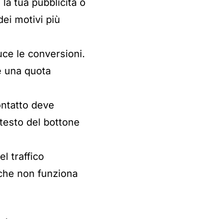
la tua pubblicità o
dei motivi più
uce le conversioni.
e una quota
contatto deve
testo del bottone
el traffico
 che non funziona