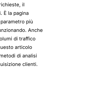
chieste, il
. È la pagina
l parametro più
 funzionando. Anche
lumi di traffico
questo articolo
 metodi di analisi
isizione clienti.