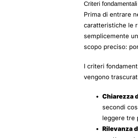
Criteri fondamental
Prima di entrare ne
caratteristiche l
semplicemente una
scopo preciso: por
I criteri fondamen
vengono trascurati
Chiarezza 
secondi cosa
leggere tre 
Rilevanza d