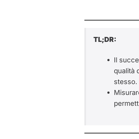
TL;DR:
Il succ
qualità 
stesso.
Misurar
permette