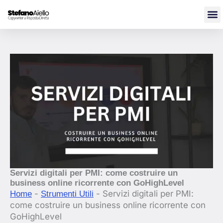
Vai
al
contenuto
Servizi digitali per PMI: come costruire un
business online ricorrente con GoHighLevel
-
-
Servizi digitali per PMI:
Home
Strumenti Utili
come costruire un business online ricorrente con
GoHighLevel