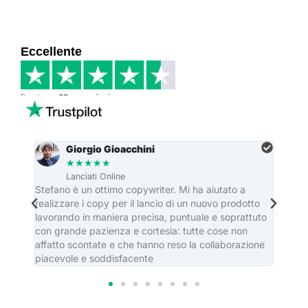
Eccellente
Basato su
33 recensioni
Giorgio Gioacchini
★
★
★
★
★
Lanciati Online
re
Stefano è un ottimo copywriter. Mi ha aiutato a
Stefa
realizzare i copy per il lancio di un nuovo prodotto
dei ma
lavorando in maniera precisa, puntuale e soprattuto
editor
con grande pazienza e cortesia: tutte cose non
casa e
affatto scontate e che hanno reso la collaborazione
piacevole e soddisfacente