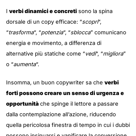
I
verbi dinamici e concreti
sono la spina
dorsale di un copy efficace: “
scopri
“,
“
trasforma
“, “
potenzia
“, “
sblocca
” comunicano
energia e movimento, a differenza di
alternative più statiche come “
vedi
“, “
migliora
”
o “
aumenta
“.
Insomma, un buon copywriter sa che
verbi
forti possono creare un senso di urgenza e
opportunità
che spinge il lettore a passare
dalla contemplazione all’azione, riducendo
quella pericolosa finestra di tempo in cui i dubbi
possono insinuarsi e vanificare la conversione.