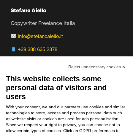
Stefano Aiello
Copywriter Freelance Italia
info@stefanoaiello.it
+39 388 635 2378
Reject unnecessary cookies ✕
This website collects some
Aree Servite
personal data of visitors and
users
Italia:
With your consent, we and our partners use cookies and similar
Milano, Roma, Bologna, Firenze, Torino,
technologies to store, access and process personal data such
Napoli, Venezia, Verona, Genova
as website visits or cookies are used for ads personalisation.
Since we respect your right to privacy, you can choose not to
Servizi Online:
allow certain types of cookies. Click on GDPR preferences to