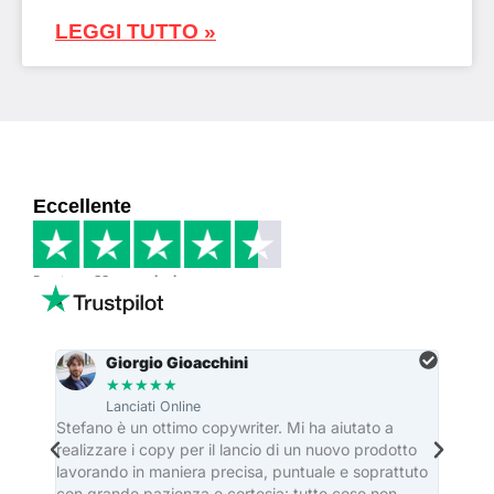
LEGGI TUTTO »
Eccellente
Basato su
33 recensioni
Giorgio Gioacchini
★
★
★
★
★
Lanciati Online
re
Stefano è un ottimo copywriter. Mi ha aiutato a
Stefa
realizzare i copy per il lancio di un nuovo prodotto
dei ma
lavorando in maniera precisa, puntuale e soprattuto
editor
con grande pazienza e cortesia: tutte cose non
casa e