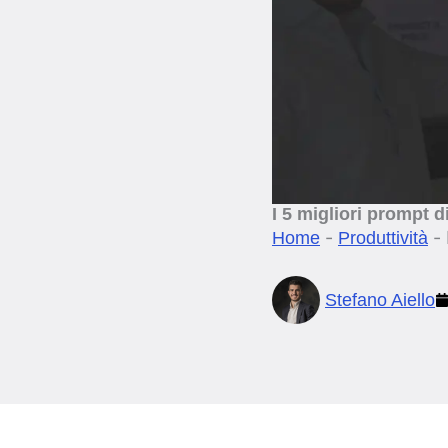
I 5 migliori prompt 
-
-
Home
Produttività
Stefano Aiello