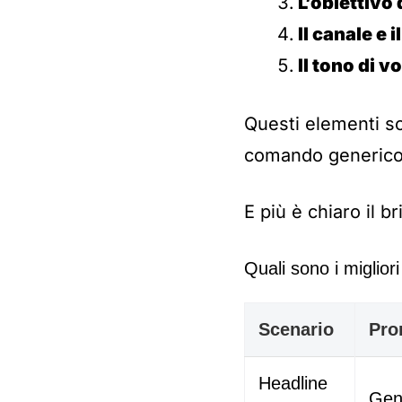
L’obiettivo
Il canale e 
Il tono di 
Questi elementi s
comando generico 
E più è chiaro il br
Quali sono i miglior
Scenario
Pro
Headline
Gen