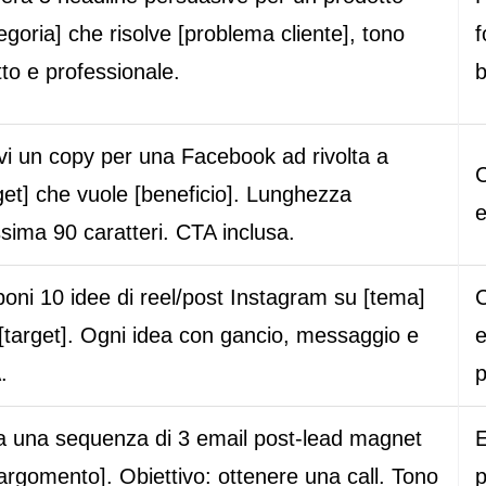
egoria] che risolve [problema cliente], tono
f
tto e professionale.
b
vi un copy per una Facebook ad rivolta a
C
get] che vuole [beneficio]. Lunghezza
e
ima 90 caratteri. CTA inclusa.
oni 10 idee di reel/post Instagram su [tema]
C
[target]. Ogni idea con gancio, messaggio e
e
.
p
a una sequenza di 3 email post-lead magnet
E
argomento]. Obiettivo: ottenere una call. Tono
p