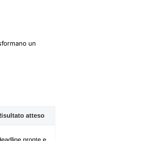
sformano un
isultato atteso
eadline pronte e