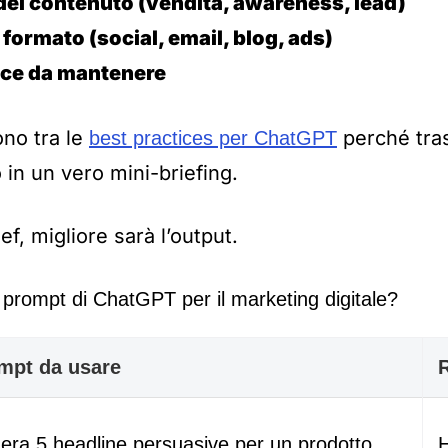
 del contenuto (vendita, awareness, lead)
il formato (social, email, blog, ads)
voce da mantenere
ono tra le
perché tra
best practices per ChatGPT
in un vero mini-briefing.
ief, migliore sarà l’output.
i prompt di ChatGPT per il marketing digitale?
mpt da usare
R
era 5 headline persuasive per un prodotto
H