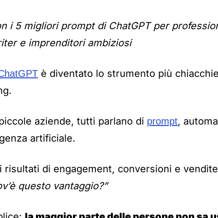
 i 5 migliori prompt di ChatGPT per profession
ter e imprenditori ambiziosi
è diventato lo strumento più chiacchi
ChatGPT
ng.
piccole aziende, tutti parlano di
, automa
prompt
igenza artificiale.
i risultati di engagement, conversioni e vendite
v’è questo vantaggio?”
plice:
la maggior parte delle persone non sa 