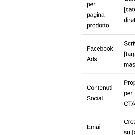
per
[cat
pagina
dire
prodotto
Scri
Facebook
[tar
Ads
mass
Prop
Contenuti
per 
Social
CTA
Cre
Email
su [