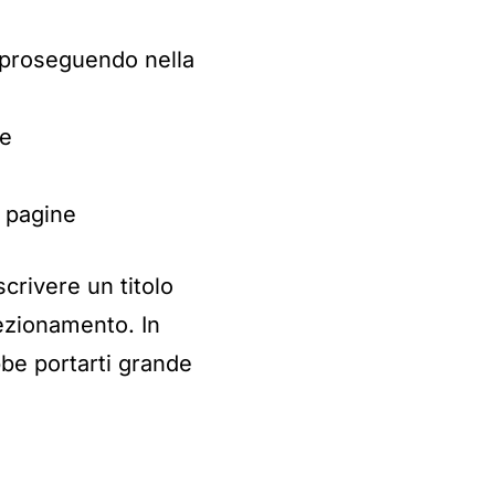
 proseguendo nella
re
e pagine
crivere un titolo
fezionamento. In
bbe portarti grande