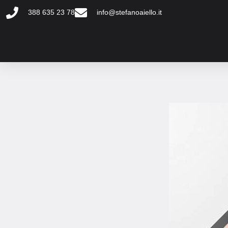
Vai
388 635 23 78
info@stefanoaiello.it
al
contenuto