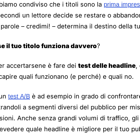
biamo condiviso che i titoli sono la
prima impres
secondi un lettore decide se restare o abbandona
parole – credimi! – determina il destino della t
 il tuo titolo funziona davvero
?
er accertarsene è fare dei
test delle headline
,
apire quali funzionano (e perché) e quali no.
 un
è ad esempio in grado di confrontar
test A/B
ostrandoli a segmenti diversi del pubblico per mi
ioni. Anche senza grandi volumi di traffico, gli
evedere quale headline è migliore per il tuo pu