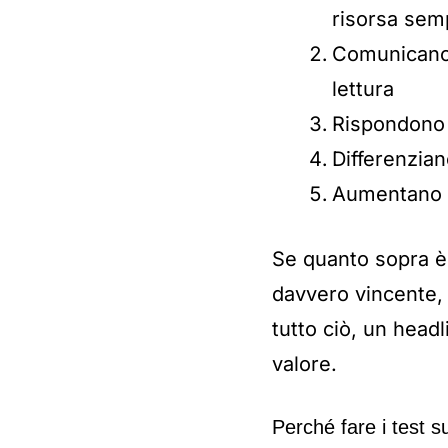
risorsa semp
Comunicano 
lettura
Rispondono a
Differenzian
Aumentano s
Se quanto sopra è 
davvero vincente, 
tutto ciò, un head
valore.
Perché fare i test s