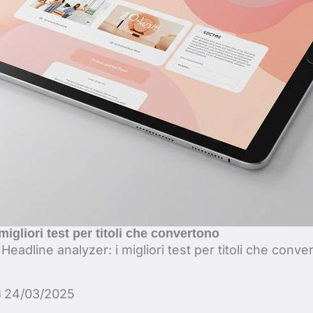
migliori test per titoli che convertono
-
Headline analyzer: i migliori test per titoli che conve
24/03/2025