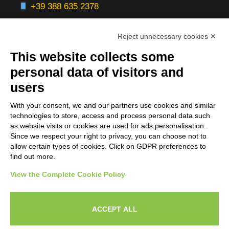
+39 388 635 2378
Reject unnecessary cookies ✕
This website collects some
Aree Servite
personal data of visitors and
users
Italia:
With your consent, we and our partners use cookies and similar
Milano, Roma, Bologna, Firenze, Torino,
technologies to store, access and process personal data such
Napoli, Venezia, Verona, Genova
as website visits or cookies are used for ads personalisation.
Since we respect your right to privacy, you can choose not to
Servizi Online:
allow certain types of cookies. Click on GDPR preferences to
find out more.
Europa | Nord America | Worldwide
View the Complete Cookie Policy
ACCEPT ALL
© 2025 Stefano Aiello - Copywriter a Risposta