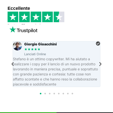
Eccellente
Basato su
33 recensioni
Giorgio Gioacchini
★
★
★
★
★
Lanciati Online
re
Stefano è un ottimo copywriter. Mi ha aiutato a
Stefa
realizzare i copy per il lancio di un nuovo prodotto
dei ma
lavorando in maniera precisa, puntuale e soprattuto
editor
con grande pazienza e cortesia: tutte cose non
casa e
affatto scontate e che hanno reso la collaborazione
piacevole e soddisfacente