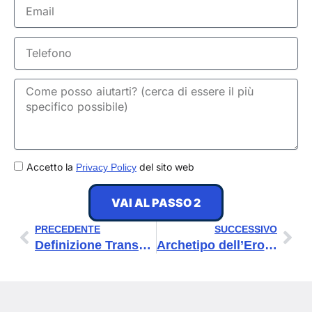
Email
Telefono
GDPR
Accetto la
del sito web
Privacy Policy
VAI AL PASSO 2
Precedente
Suc
PRECEDENTE
SUCCESSIVO
Definizione Transcreation: come adattare con creatività i messaggi
Archetipo dell’Eroe: come usarlo nella tua nuova comunicazione