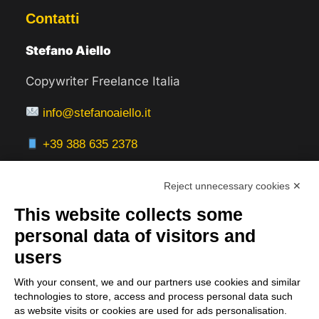
Contatti
Stefano Aiello
Copywriter Freelance Italia
info@stefanoaiello.it
+39 388 635 2378
Reject unnecessary cookies ✕
This website collects some
Aree Servite
personal data of visitors and
users
Italia:
With your consent, we and our partners use cookies and similar
Milano, Roma, Bologna, Firenze, Torino,
technologies to store, access and process personal data such
Napoli, Venezia, Verona, Genova
as website visits or cookies are used for ads personalisation.