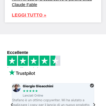
Claude Fable
LEGGI TUTTO »
Eccellente
Basato su
33 recensioni
Giorgio Gioacchini
★
★
★
★
★
Lanciati Online
re
Stefano è un ottimo copywriter. Mi ha aiutato a
Stefa
realizzare i copy per il lancio di un nuovo prodotto
dei ma