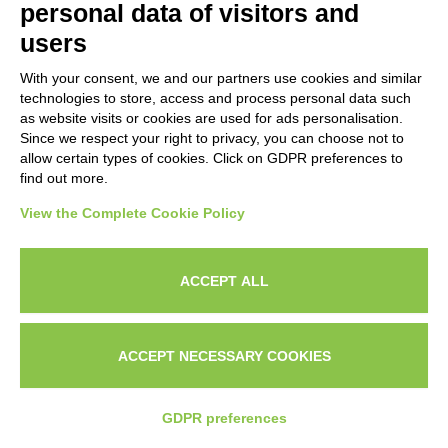
personal data of visitors and
users
Contatti
With your consent, we and our partners use cookies and similar
technologies to store, access and process personal data such
Stefano Aiello
as website visits or cookies are used for ads personalisation.
Since we respect your right to privacy, you can choose not to
Copywriter Freelance Italia
allow certain types of cookies. Click on GDPR preferences to
find out more.
info@stefanoaiello.it
View the Complete Cookie Policy
+39 388 635 2378
ACCEPT ALL
Aree Servite
ACCEPT NECESSARY COOKIES
Italia:
GDPR preferences
Milano, Roma, Bologna, Firenze, Torino,