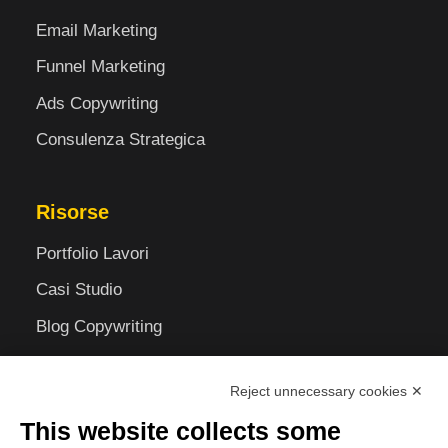
Email Marketing
Funnel Marketing
Ads Copywriting
Consulenza Strategica
Risorse
Portfolio Lavori
Casi Studio
Blog Copywriting
Recensioni Clienti
Reject unnecessary cookies ✕
Chi Sono
This website collects some
Contatti