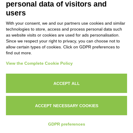
personal data of visitors and
users
With your consent, we and our partners use cookies and similar
technologies to store, access and process personal data such
as website visits or cookies are used for ads personalisation.
Kimi AI: cos’è, a cosa serve e perché sfida
Since we respect your right to privacy, you can choose not to
Claude Fable
allow certain types of cookies. Click on GDPR preferences to
find out more.
LEGGI TUTTO »
View the Complete Cookie Policy
ACCEPT ALL
Eccellente
ACCEPT NECESSARY COOKIES
CHI
IL
CONTATTAMI SU
SONO?
PORTFOLI
WHATSAPP
GDPR preferences
Basato su
33 recensioni