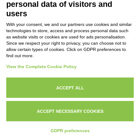
Come scegliere un consulente Facebook Ads?
personal data of visitors and
Per scegliere bene conviene valutare
users
esperienza nel proprio settore, capacità di
With your consent, we and our partners use cookies and similar
technologies to store, access and process personal data such
leggere i dati, comprensione del business,
as website visits or cookies are used for ads personalisation.
Since we respect your right to privacy, you can choose not to
attenzione alla qualità del traffico e capacità di
allow certain types of cookies. Click on GDPR preferences to
lavorare anche su copy, funnel e offerta, oltre
find out more.
alla parte tecnica.
View the Complete Cookie Policy
ACCEPT ALL
ACCEPT NECESSARY COOKIES
CHI
IL
CONTATTAMI SU
SONO?
PORTFOLI
WHATSAPP
GDPR preferences