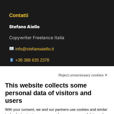
Contatti
Stefano Aiello
Copywriter Freelance Italia
info@stefanoaiello.it
+39 388 635 2378
Reject unnecessary cookies ✕
This website collects some
Aree Servite
personal data of visitors and
users
Italia:
With your consent, we and our partners use cookies and similar
Milano, Roma, Bologna, Firenze, Torino,