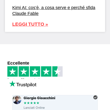
Kimi AI: cos’è, a cosa serve e perché sfida
Claude Fable
LEGGI TUTTO »
Eccellente
Basato su
33 recensioni
Giorgio Gioacchini
★
★
★
★
★
Lanciati Online