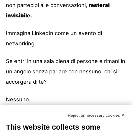
non partecipi alle conversazioni,
resterai
invisibile.
Immagina LinkedIn come un evento di
networking.
Se entri in una sala piena di persone e rimani in
un angolo senza parlare con nessuno, chi si
accorgerà di te?
Nessuno.
Reject unnecessary cookies ✕
Ma se entri, saluti, fai domande intelligenti, dai il
This website collects some
tuo contributo alle discussioni, allora la gente