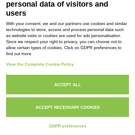
personal data of visitors and
inizierà a notarti.
users
Ecco perché il vero successo su LinkedIn non
With your consent, we and our partners use cookies and similar
technologies to store, access and process personal data such
si costruisce solo con i contenuti.
as website visits or cookies are used for ads personalisation.
Since we respect your right to privacy, you can choose not to
allow certain types of cookies. Click on GDPR preferences to
Si costruisce con le relazioni.
find out more.
View the Complete Cookie Policy
Come generare clienti su LinkedIn senza fare
Cold Calling (e senza essere invadente)
ACCEPT ALL
Ora veniamo alla parte che interessa di più a
chiunque usi LinkedIn per lavoro:
come
ACCEPT NECESSARY COOKIES
trasformare connessioni in clienti, senza
CHI
IL
CONTATTAMI SU
fare spam e senza perdere tempo con
SONO?
PORTFOLI
WHATSAPP
GDPR preferences
contatti poco qualificati
.