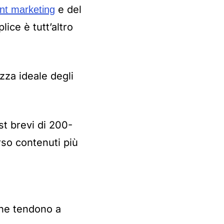
e del
nt marketing
ice è tutt’altro
zza ideale degli
t brevi di 200-
so contenuti più
 che tendono a