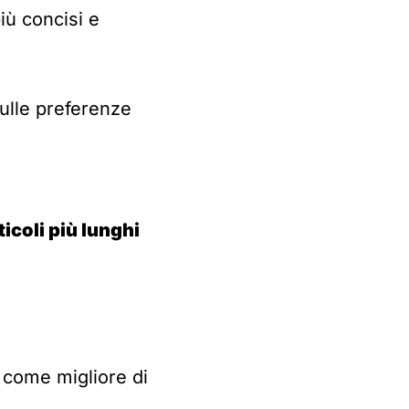
iù concisi e
sulle preferenze
rticoli più lunghi
e come migliore di