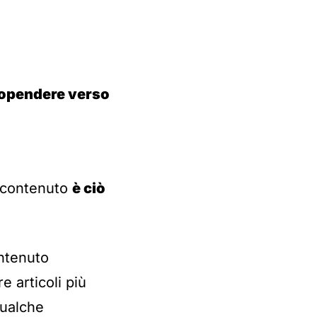
propendere verso
u contenuto
è ciò
ontenuto
 articoli più
qualche