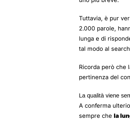
uno più breve.
Tuttavia, è pur ve
2.000 parole, hann
lunga e di rispond
tal modo al search
Ricorda però che l
pertinenza del co
La qualità viene se
A conferma ulterio
sempre che
la lu