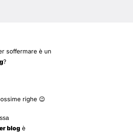
per soffermare è un
og
?
prossime righe 😉
essa
er blog
è