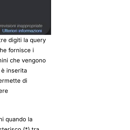
e digiti la query
che fornisce i
rmini che vengono
è inserita
permette di
ere
ni quando la
sterisco (*) tra