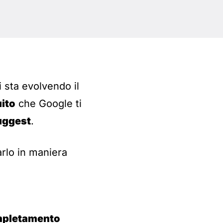
i sta evolvendo il
ito
che Google ti
uggest
.
arlo in maniera
ompletamento