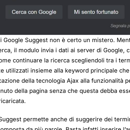
i Google Suggest non è certo un mistero. Mentr
cerca, il modulo invia i dati ai server di Google, 
me continuare la ricerca scegliendoli tra i te
 utilizzati insieme alla keyword principale che 
icazione della tecnologia Ajax alla funzionalità 
tenuto della pagina senza che questa debba ess
icaricata.
Suggest permette anche di suggerire dei termi
composta da più parole. Basta infatti inserire l’a