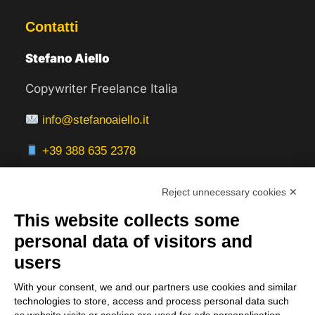
Contatti
Stefano Aiello
Copywriter Freelance Italia
info@stefanoaiello.it
+39 388 635 2378
Reject unnecessary cookies ✕
This website collects some
Aree Servite
personal data of visitors and
users
Italia:
With your consent, we and our partners use cookies and similar
Milano, Roma, Bologna, Firenze, Torino,
technologies to store, access and process personal data such
Napoli, Venezia, Verona, Genova