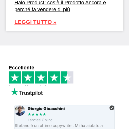
Halo Product: cos’è il Prodotto Ancora e
perché fa vendere di più
LEGGI TUTTO »
Eccellente
Basato su
33 recensioni
Giorgio Gioacchini
★
★
★
★
★
Lanciati Online
re
Stefano è un ottimo copywriter. Mi ha aiutato a
Stefa