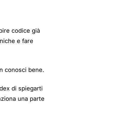
ire codice già
niche e fare
on conosci bene.
dex di spiegarti
unziona una parte