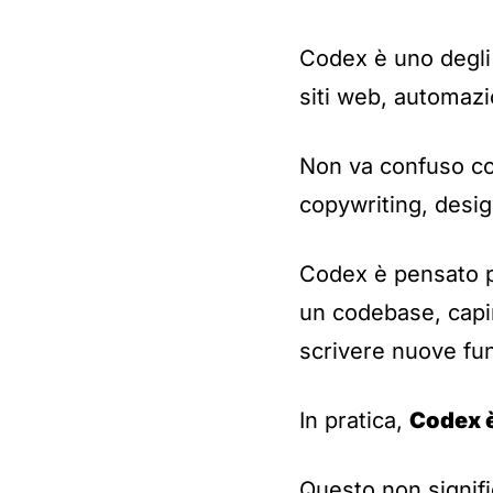
Codex è uno degli 
siti web, automazio
Non va confuso c
copywriting, desi
Codex è pensato p
un codebase, capir
scrivere nuove fun
In pratica,
Codex è
Questo non signifi