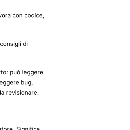
vora con codice,
onsigli di
tto: può leggere
rreggere bug,
a revisionare.
tore. Significa