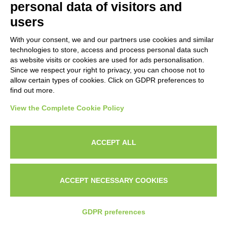
Come valutare i risultati e correggere le strategie
personal data of visitors and
users
Dopo la collaborazione, l’ultimo step è
verificare che la produttività cresca davvero e
With your consent, we and our partners use cookies and similar
technologies to store, access and process personal data such
come intervenire quando non accade.
as website visits or cookies are used for ads personalisation.
Since we respect your right to privacy, you can choose not to
allow certain types of cookies. Click on GDPR preferences to
find out more.
View the Complete Cookie Policy
ACCEPT ALL
ACCEPT NECESSARY COOKIES
CHI
IL
CONTATTAMI SU
SONO?
PORTFOLI
WHATSAPP
GDPR preferences