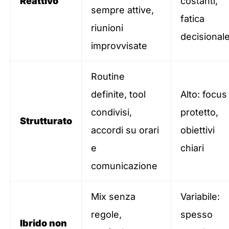
Reattivo
costanti,
sempre attive,
fatica
riunioni
decisional
improvvisate
Routine
definite, tool
Alto: focus
condivisi,
protetto,
Strutturato
accordi su orari
obiettivi
e
chiari
comunicazione
Mix senza
Variabile:
regole,
spesso
Ibrido non