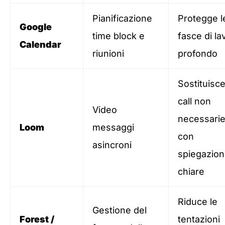
Pianificazione
Protegge l
Google
time block e
fasce di la
Calendar
riunioni
profondo
Sostituisc
call non
Video
necessari
Loom
messaggi
con
asincroni
spiegazion
chiare
Riduce le
Gestione del
Forest /
tentazioni