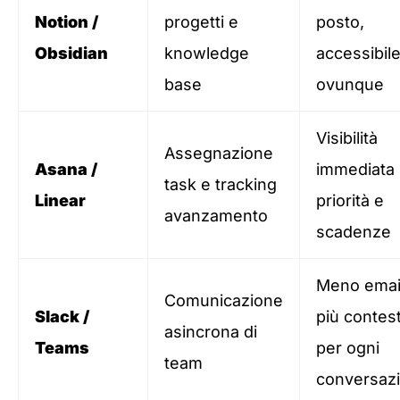
Notion /
progetti e
posto,
Obsidian
knowledge
accessibil
base
ovunque
Visibilità
Assegnazione
Asana /
immediata
task e tracking
Linear
priorità e
avanzamento
scadenze
Meno emai
Comunicazione
Slack /
più contes
asincrona di
Teams
per ogni
team
conversaz