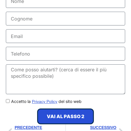
Cognome
Email
Telefono
GDPR
Accetto la
del sito web
Privacy Policy
VAI AL PASSO 2
Precedente
Suc
PRECEDENTE
SUCCESSIVO