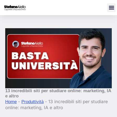
Vai
al
contenuto
13 incredibili siti per studiare online: marketing, IA
e altro
-
-
13 incredibili siti per studiare
Home
Produttività
online: marketing, IA e altro