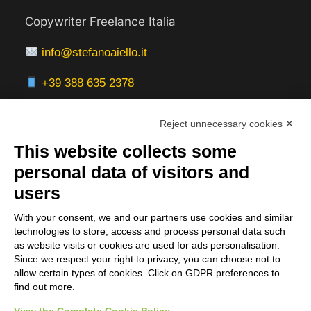
Copywriter Freelance Italia
info@stefanoaiello.it
+39 388 635 2378
Reject unnecessary cookies ✕
This website collects some
Aree Servite
personal data of visitors and
users
Italia:
With your consent, we and our partners use cookies and similar
Milano, Roma, Bologna, Firenze, Torino,
technologies to store, access and process personal data such
Napoli, Venezia, Verona, Genova
as website visits or cookies are used for ads personalisation.
Since we respect your right to privacy, you can choose not to
Servizi Online:
allow certain types of cookies. Click on GDPR preferences to
find out more.
Europa | Nord America | Worldwide