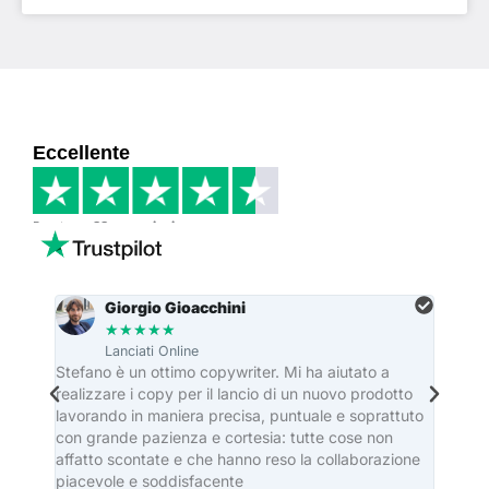
Eccellente
Basato su
33 recensioni
Giorgio Gioacchini
★
★
★
★
★
Lanciati Online
re
Stefano è un ottimo copywriter. Mi ha aiutato a
Stefa
realizzare i copy per il lancio di un nuovo prodotto
dei ma
lavorando in maniera precisa, puntuale e soprattuto
editor
con grande pazienza e cortesia: tutte cose non
casa e
affatto scontate e che hanno reso la collaborazione
piacevole e soddisfacente