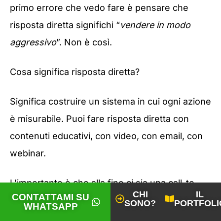
primo errore che vedo fare è pensare che
risposta diretta significhi “
vendere in modo
aggressivo
”. Non è così.
Cosa significa risposta diretta?
Significa costruire un sistema in cui ogni azione
è misurabile. Puoi fare risposta diretta con
contenuti educativi, con video, con email, con
webinar.
L’importante è che alla fine ci sia una call-to-
CHI
IL
CONTATTAMI SU
action chiara e un modo per tracciare chi ha
SONO?
PORTFOLI
WHATSAPP
risposto.