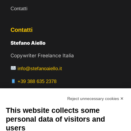
Contatti
Contatti
Stefano Aiello
Copywriter Freelance Italia
info@stefanoaiello.it
+39 388 635 2378
Reject unnecessary cookies ✕
This website collects some
Aree Servite
personal data of visitors and
users
Italia: